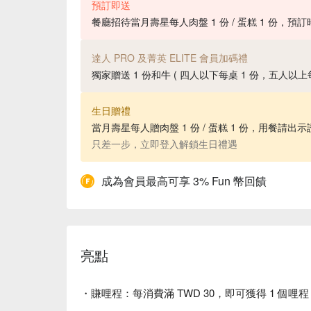
預訂即送
餐廳招待當月壽星每人肉盤 1 份 / 蛋糕 1 份，預
達人 PRO 及菁英 ELITE 會員加碼禮
獨家贈送 1 份和牛 ( 四人以下每桌 1 份，五人以上每桌
生日贈禮
當月壽星每人贈肉盤 1 份 / 蛋糕 1 份，用餐請出
只差一步，立即登入解鎖生日禮遇
成為會員最高可享 3% Fun 幣回饋
亮點
・賺哩程：每消費滿 TWD 30，即可獲得 1 個哩程