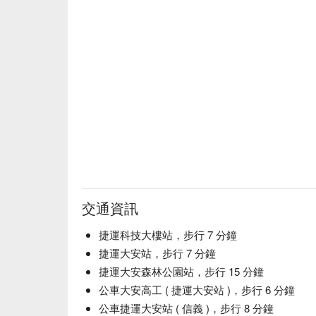
【日本黑毛和牛翼板】香氣濃郁，油花均勻

【宮崎 A5 和牛】肉質柔嫩，入口滑順

🍽️ 口碑必點

【日本 A5 和牛肋眼】純淨無腥味，肉質厚實飽滿

【日本 A5 和牛芯芯】肉質細緻，入口即化

【日本 A5 和牛內腿】口感紮實，肉汁四溢

【日本黑毛和牛翼板】香氣濃郁，油花均勻

【宮崎 A5 和牛】肉質柔嫩，入口滑順

🥤 特色飲品

【十四代】口感豐富，層次細緻

【黑龍大吟釀】清香微辛，解膩

【十四代別撰諸白】醇厚圓潤，芳香誘人

交通資訊
【桂花蜜茶】清香甜美，回味悠長

【日本頂級抹茶】鮮綠濃郁，回甘無窮

捷運科技大樓站，步行 7 分鐘
【文山包種茶】清新爽口，花香宜人

捷運大安站，步行 7 分鐘
【木柵鐵觀音】香氣馥郁，口感豐盈

捷運大安森林公園站，步行 15 分鐘
公車大安高工 ( 捷運大安站 )，步行 6 分鐘
💡 未成年請勿飲酒；禁止酒駕
公車捷運大安站 ( 信義 )，步行 8 分鐘