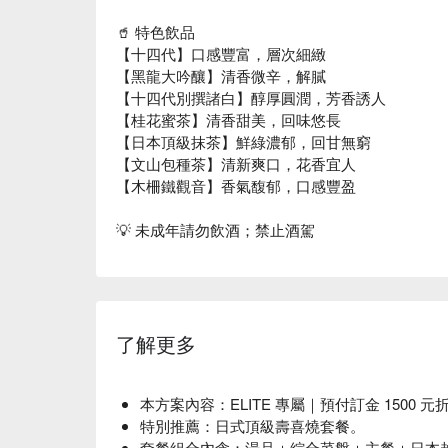
🥤 特色飲品
【十四代】口感豐富，層次細緻
【黑龍大吟釀】清香微辛，解膩
【十四代別撰諸白】醇厚圓潤，芳香誘人
【桂花蜜茶】清香甜美，回味悠長
【日本頂級抹茶】鮮綠濃郁，回甘無窮
【文山包種茶】清新爽口，花香宜人
【木柵鐵觀音】香氣馥郁，口感豐盈
💡 未成年請勿飲酒；禁止酒駕
了解更多
本方案內容：ELITE 專屬｜預付訂金 1500 元折抵
特別推薦：日式頂級壽喜燒套餐。
套餐組合內含：湯品＋綜合菜盤＋主餐＋日本