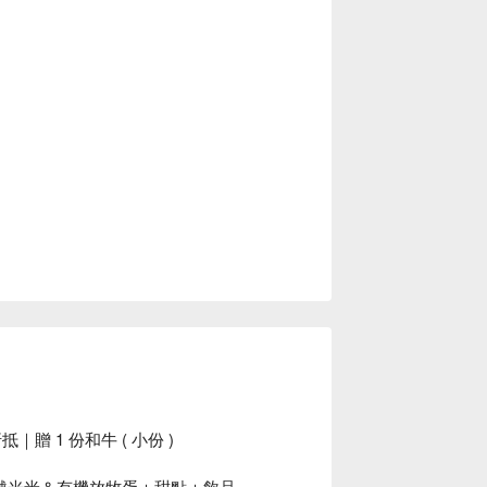
｜贈 1 份和牛 ( 小份 )
越光米＆有機放牧蛋＋甜點＋飲品。