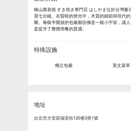
橋山壽喜燒 すき焼き專門店 はしやま位於台灣
需七分鐘。在昏暗的燈光中，木質的細節與現代的
圍。每個半開放的包廂都彷彿是一個小宇宙，讓人
是提升了整體用餐的質感。

這裡的日式頂級壽喜燒套餐、十四代與黑龍大吟釀
擇。桂花蜜茶則是懂吃的朋友絕對不會錯過的亮點
特殊設施
🤩 玩樂情報

獨立包廂
英文菜單
人均消費：店內每人低消為 1 份套餐，均消為 TWD 1
適合情境：兩人約會、Fine Dining、多人聚
聚餐

貼心服務：私人包廂、罪惡美食、肉食主義、親子
🍳 主廚推薦

地址
【日式頂級壽喜燒套餐】品味豐富，牛肉鮮嫩多汁
【日本 A5 和牛肋眼】純淨無腥味，肉質厚實飽滿

台北市大安區瑞安街120巷3弄1號
【日本 A5 和牛芯芯】肉質細緻，入口即化

【日本 A5 和牛內腿】口感紮實，肉汁四溢
