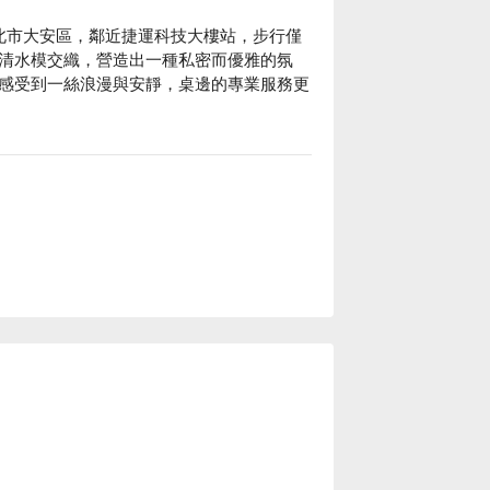
臺北市大安區，鄰近捷運科技大樓站，步行僅
清水模交織，營造出一種私密而優雅的氛
感受到一絲浪漫與安靜，桌邊的專業服務更
，都是讓人一秒切換到微醺放鬆的必備選
，讓每次用餐都成為值得朝聖的記憶。

500

餐、朋友聚餐、商業晚餐、特殊節日、慶生、公司
友善、寵物友善、有無線網路、有吸煙區

，湯底醇厚
