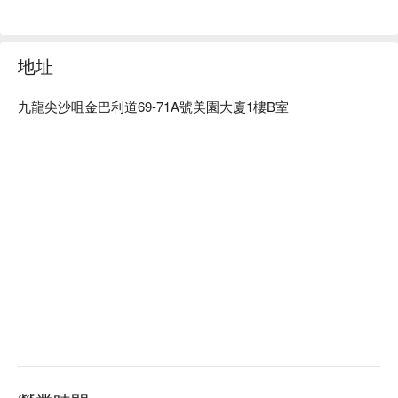
位置便利

b. 設有古法足部按摩 、袪濕泥灸、女士暖宮三寶，特別適合
追求塑形排毒與舒緩疲勞的女性

地址
尖沙咀按摩 - 天沐·養生立刻預訂
九龍尖沙咀金巴利道69-71A號美園大廈1樓B室