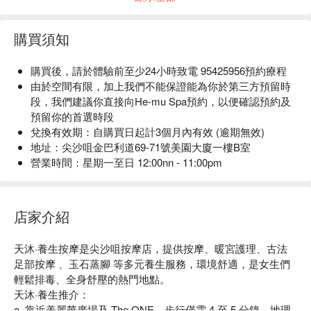
購買須知
購買後，請於體驗前至少24小時致電 95425956預約療程
由於空間有限，加上我們不能保證能為你於第三方預留時
段，我們建議你直接向He-mu Spa預約，以便確認預約及
預留你的首選時段
兌換有效期：自購買日起計3個月內有效 (逾期無效)
地址：尖沙咀金巴利道69-71號美園大廈一樓B室
營業時間：星期一至日 12:00nn - 11:00pm
店家介紹
天沐·養生按摩是尖沙咀按摩店，提供按摩、暖宮護理、古法
足部按摩 、玉石蒸腳 等多元養生服務，環境舒適，是女生們
輕鬆排毒、全身舒壓的熱門地點。

天沐·養生推介：

a. 靠近美麗華廣場及 The ONE，步行僅需 4 至 5 分鐘，地理