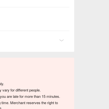
ly.
vary for different people.
 you are late for more than 15 minutes.
 time. Merchant reserves the right to
e.