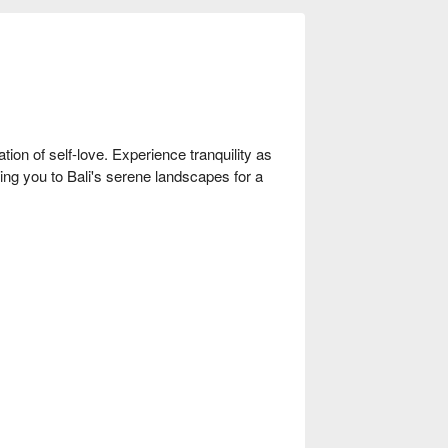
ion of self-love. Experience tranquility as
ting you to Bali's serene landscapes for a