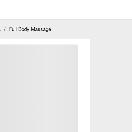
L
/
Full Body Massage