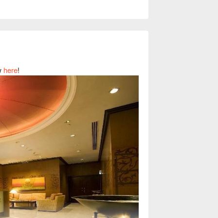
w
here
!