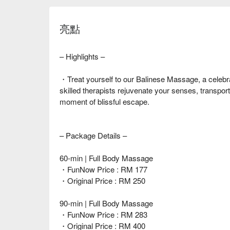
亮點
– Highlights –
・Treat yourself to our Balinese Massage, a celebrat
skilled therapists rejuvenate your senses, transpor
moment of blissful escape.
– Package Details –
60-min | Full Body Massage
・FunNow Price : RM 177
・Original Price : RM 250
90-min | Full Body Massage
・FunNow Price : RM 283
・Original Price : RM 400