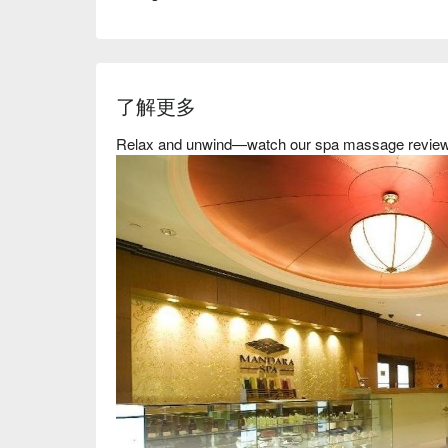
了解更多
Relax and unwind—watch our spa massage revie