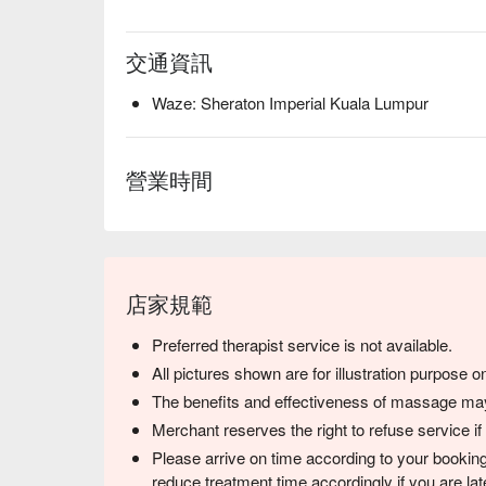
交通資訊
Waze: Sheraton Imperial Kuala Lumpur
營業時間
店家規範
Preferred therapist service is not available.
All pictures shown are for illustration purpose on
The benefits and effectiveness of massage may 
Merchant reserves the right to refuse service if
Please arrive on time according to your booking
reduce treatment time accordingly if you are lat