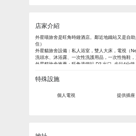
店家介紹
外星喵旅舍是旺角時鐘酒店。鄰近地鐵站又是自助
住）

外星貓旅舍設備：私人浴室，雙人大床，電視（Netfl
洗頭水、沐浴露、一次性洗護用品，一次性拖鞋，充
外星貓旅舍推薦：旺角港鐵站 D3 出口, 步行4分鐘、自助
特殊設施
個人電視
提供插座
地址