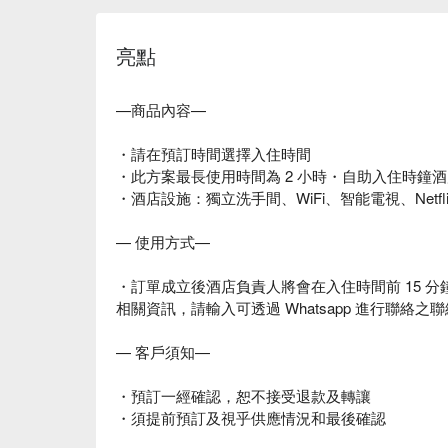
亮點
—商品內容—
・請在預訂時間選擇入住時間
・此方案最長使用時間為 2 小時・自助入住時鐘
・酒店設施：獨立洗手間、WiFi、智能電視、Netf
— 使用方式—
・訂單成立後酒店負責人將會在入住時間前 15 分鐘以 W
相關資訊，請輸入可透過 Whatsapp 進行聯絡之
— 客戶須知—
・預訂一經確認，恕不接受退款及轉讓
・須提前預訂及視乎供應情況和最後確認