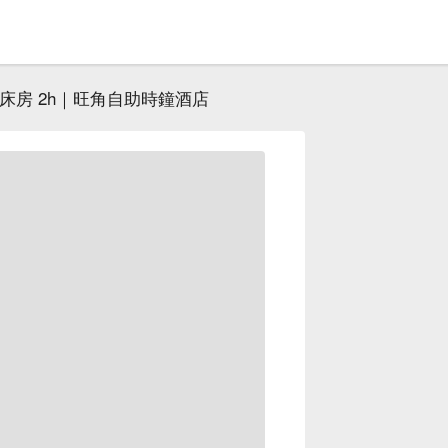
床房 2h｜旺角自助時鐘酒店