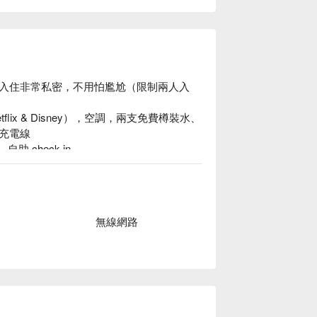
入住非常私密，不用怕尷尬（限制兩人入
ix & Disney），空調，兩支免費樽裝水、
電線

 check in
無線網路