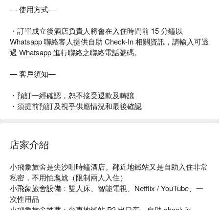
— 使用方式—
・訂單成立後酒店負責人將會在入住時間前 15 分鐘以
Whatsapp 聯絡客人提供自助 Check-In 相關資訊，請輸入可透
過 Whatsapp 進行聯絡之聯絡電話號碼。
— 客戶須知—
・預訂一經確認，恕不接受退款及轉讓
・須提前預訂及視乎供應情況和最後確認
店家介紹
小飛象旅舍是尖沙咀時鐘酒店。鄰近地鐵站又是自助入住非常
私密，不用怕尷尬（限制兩人入住）

小飛象旅舍設備：雙人床、智能電視、Netflix / YouTube、一
次性用品

小飛象旅舍推薦：尖東地鐵站 P3 出口旁、自助 check in 