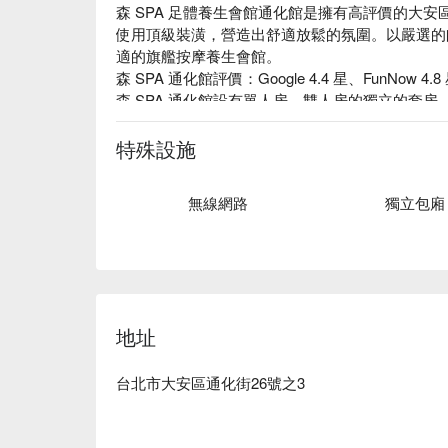
森 SPA 足體養生會館通化館是擁有高評價的大安
使用頂級裝潢，營造出舒適放鬆的氛圍。以嚴選的
適的旗艦按摩養生會館。

森 SPA 通化館評價：Google 4.4 星、FunNow 4.8
森 SPA 通化館設有單人房、雙人房的獨立的套房
森SPA 通化館全身精油 SPA 提供複方精油、
挑選。另外，也有專業女按摩師服務，讓女性更加安
特殊設施
森 SPA 足體養生會館通化館預約、森 SPA 足體
通化館優惠立刻查看⬇︎
無線網路
獨立包廂
地址
台北市大安區通化街26號之3