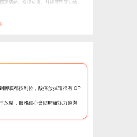
穩定情緒、修復皮膚、舒緩疲勞等功效。
、減輕疲勞感、皮膚緊實等功效。
，只為給您最棒的服務。
部
到腳底都按到位，酸痛放掉還很有 CP
淨放鬆，服務細心會隨時確認力道與