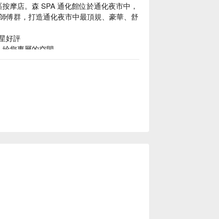
區按摩店。森 SPA 通化館位於通化夜市中，
師傅群，打造通化夜市中最頂規、豪華、舒
 星好評

，給您專屬的空間。

曼谷草本精油，可以依照自己的喜好、身體狀況
心。

養生會館通化館價格、森 SPA 足體養生會館