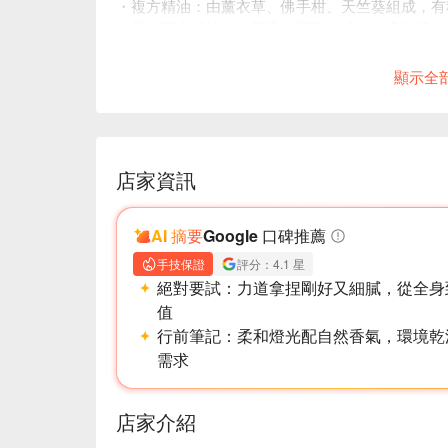
・複方精油：由薰衣草、佛手柑、天竺葵組成，有
・曼谷草本精油：由茴香、羅勒組成，有安撫情緒
・通化街全新開幕，高檔舒適的裝潢、親民的價格
顯示全
店家資訊
AI 摘要
Google 口碑推薦
手技保證
評分：4.1 星
絕對要試：
力道拿捏剛好又細膩，從全身
值
行前筆記：
柔和燈光配自然香氣，環境乾
需求
店家介紹