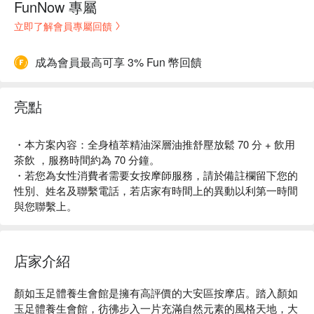
FunNow 專屬
立即了解會員專屬回饋
成為會員最高可享 3% Fun 幣回饋
亮點
・本方案內容：全身植萃精油深層油推舒壓放鬆 70 分 + 飲用
茶飲 ，服務時間約為 70 分鐘。
・若您為女性消費者需要女按摩師服務，請於備註欄留下您的
性別、姓名及聯繫電話，若店家有時間上的異動以利第一時間
與您聯繫上。
店家介紹
顏如玉足體養生會館是擁有高評價的大安區按摩店。踏入顏如
玉足體養生會館，彷彿步入一片充滿自然元素的風格天地，大