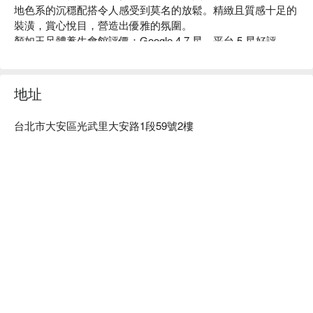
地色系的沉穩配搭令人感受到莫名的放鬆。精緻且質感十足的
裝潢，賞心悅目，營造出優雅的氛圍。 

顏如玉足體養生會館評價：Google 4.7 星、平台 5 星好評

顏如玉足體養生會館裡擁有最專業的按摩師們，每一位按摩師
都擁有多年的服務經驗，每一次的按摩都能精準到位。按摩不
僅是極佳的身心放鬆活動，更可視為保養身體的絕佳秘訣，透
地址
過適度的筋骨鬆開，必定讓您感到全身舒暢。

顏如玉足體養生會館預約、顏如玉足體養生會館價格、顏如玉
台北市大安區光武里大安路1段59號2樓
足體養生會館優惠立刻查看⬇︎