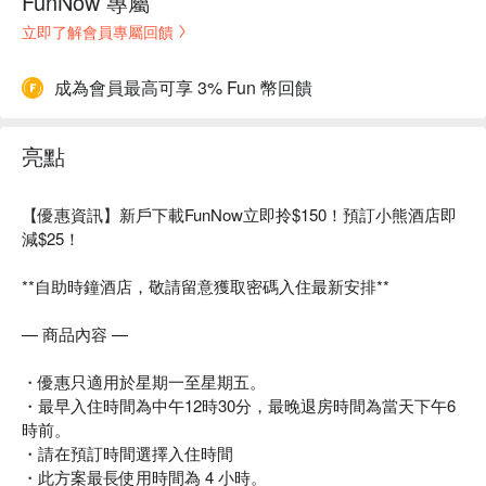
FunNow 專屬
立即了解會員專屬回饋
成為會員最高可享 3% Fun 幣回饋
亮點
【優惠資訊】新戶下載FunNow立即拎$150！預訂小熊酒店即
減$25！
**自助時鐘酒店，敬請留意獲取密碼入住最新安排**
— 商品內容 —
・優惠只適用於星期一至星期五。
・最早入住時間為中午12時30分，最晚退房時間為當天下午6
時前。
・請在預訂時間選擇入住時間
・此方案最長使用時間為 4 小時。