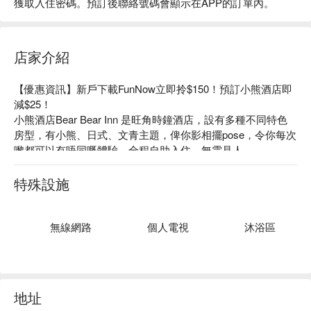
獲取入住密碼。預訂後聯絡號碼會顯示在APP的訂單內。
店家介紹
【優惠資訊】新戶下載FunNow立即拎$150！預訂小熊酒店即
減$25！

小熊酒店Bear Bear Inn 是旺角時鐘酒店，設有多種不同特色
房型，有小熊、日式、文青主題，俾你影相擺pose，令你每次
嚟都可以有唔同嘅體驗。全程自助入住，無需見人。

小熊酒店Bear Bear Inn 設備：智能電視，任睇 Netflix / 
YouTube、充電線、安全套、保證乾淨衛生提供一次性用品 (2
特殊設施
條)、房間每次都會徹底清潔及消毒

小熊酒店Bear Bear Inn推薦：絕佳位置：位置近旺角地鐵站，
步行 1 分鐘即可抵達

無線網路
個人電視
沐浴區
小熊酒店Bear Bear Inn旺角時鐘酒店、Bear Bear Inn爆房優惠
資訊立刻查看⬇︎
地址