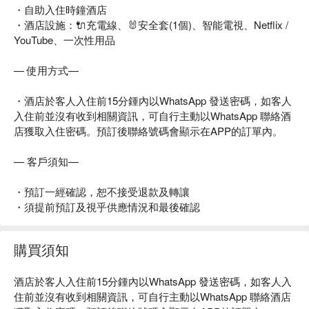
・自助入住時鐘酒店
・酒店設施：🔌充電線、🐰安全套(1個)、智能電視、Netflix /
YouTube、一次性用品
— 使用方式—
・酒店於客人入住前15分鍾內以WhatsApp 發送密碼，如客人
入住前並沒有收到相關資訊，可自行主動以WhatsApp 聯絡酒
店獲取入住密碼。預訂後聯絡號碼會顯示在APP的訂單內。
— 客戶須知—
・預訂一經確認，恕不接受退款及轉讓
・須提前預訂及視乎供應情況和最後確認
購買須知
酒店於客人入住前15分鍾內以WhatsApp 發送密碼，如客人入
住前並沒有收到相關資訊，可自行主動以WhatsApp 聯絡酒店