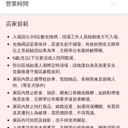
營業時間
店家規範
入場請出示6位數兌換碼，現場工作人員核銷後方可入場。
兌換碼請妥善保存，若遺失恕不補發。有效狀態依主辦單
位之系統驗證結果為準，主辦單位有最終解釋權。
6歲(含)以下兒童須成人陪同觀展。
部分區域如遇人潮將定時清場，請維護自身及孩童安全，
並嚴格遵守展區參觀規則。
展區內禁止攜帶娃娃車、危險物品、長柄雨傘及寵物入
內。(導盲犬除外)
展區內禁止飲食、抽菸、嚼食口香糖或檳榔，如經勸導後
無意改善，主辦單位有權要求違規者離場。
展區內禁止拍打展品、嬉戲追逐，如遇現場機關、布置與
道具遭到人為破壞，需照價賠償，不得異議。
展區內可拍照及錄影，但不得使用腳架。
上述事項若有未盡事宜，主辦單位保留修改、變更或取消