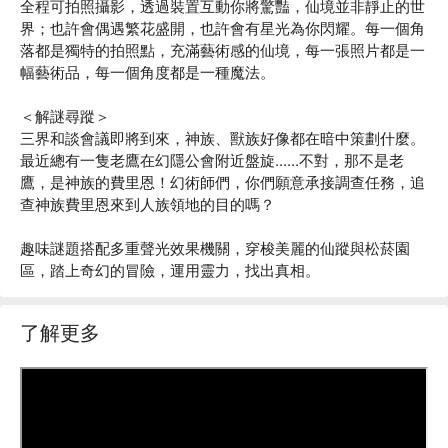
全程可拍照攝影，透過裝置互動你將驚豔，仙境並非靜止的世
界；也許會偶遇繁花盛開，也許會有星光為你閃耀。每一個角
落都是獨特的拍照點，充滿藝術感的仙境，每一張照片都是一
幅藝術品，每一個角度都是一種魔法。
＜解謎尋蹤＞
三界和談會議即將到來，神族、獸族好像都在暗中策劃什麼。
最近總有一隻老鷹在幻隱公會附近盤旋......不對，那不是老
鷹，是神族的費里恩！幻術師們，你們願意承接調查任務，追
查神族費里恩來到人族領地的目的嗎？
趣味謎題搭配多重聲光效果機關，穿梭美麗的仙蹤與松菸園
區，踏上奇幻的冒險，運用靈力，找出真相。
了解更多