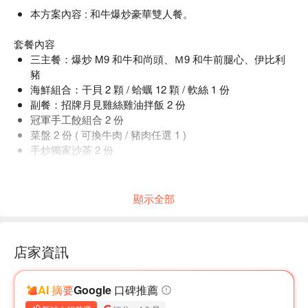
本方案內容 : 和牛爆炒豪華雙人餐。
套餐內容
三主餐：爆炒 M9 和牛和尚頭、Ｍ9 和牛前腿心、伊比利
豬
海鮮組合：干貝 2 顆 / 蛤蠣 12 顆 / 軟絲 1 份
副餐：招牌月見雞絲雞油拌飯 2 份
冠軍手工餃組合 2 份
菜盤 2 份 ( 可換牛肉 / 豬肉任選 1 )
手炒獨家沙茶 2 份
敬請確實填寫用餐人數，為您預留享用美食的用餐空間。
顯示全部
店家資訊
AI 摘要
Google 口碑推薦