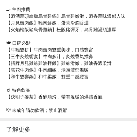
🍳 主廚推薦
【酒酒蒜頭蛤蠣烏骨雞鍋】烏骨雞嫩滑，酒香蒜味濃郁入味
【月見雞肉飯】雞肉鮮嫩，蛋黃滑潤香濃
【火焰松阪豬烏骨雞鍋】松阪豬彈牙，烏骨雞湯頭濃厚
🍽️ 口碑必點
【牛雞雙拼】牛肉雞肉雙重美味，口感豐富
【三牛炙燒饗宴】牛肉多汁，炙燒香氣撲鼻
【招牌月見雞絲雞油拌飯】雞絲滑嫩，雞油香濃柔滑
【雪花牛肉鍋】牛肉細緻，湯頭濃郁溫暖
【和牛雙響鍋】和牛柔嫩，雙重口感豐富
🥤 特色飲品
【決明子麥茶】香醇順滑，帶有溫暖的烘焙香氣
💡 未成年請勿飲酒；禁止酒駕
了解更多