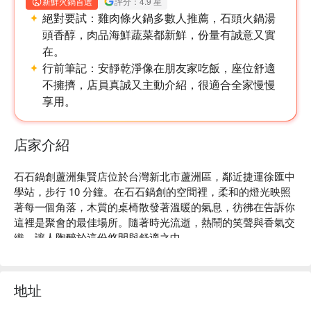
新鮮火鍋首選
評分：4.9 星
絕對要試：
雞肉條火鍋多數人推薦，石頭火鍋湯
頭香醇，肉品海鮮蔬菜都新鮮，份量有誠意又實
在。
行前筆記：
安靜乾淨像在朋友家吃飯，座位舒適
不擁擠，店員真誠又主動介紹，很適合全家慢慢
享用。
店家介紹
石石鍋創蘆洲集賢店位於台灣新北市蘆洲區，鄰近捷運徐匯中
學站，步行 10 分鐘。在石石鍋創的空間裡，柔和的燈光映照
著每一個角落，木質的桌椅散發著溫暖的氣息，彷彿在告訴你
這裡是聚會的最佳場所。隨著時光流逝，熱鬧的笑聲與香氣交
織，讓人陶醉於這份悠閒與舒適之中。

在這樣的氛圍中，酒酒蒜頭蛤蠣烏骨雞鍋、月見雞肉飯及火焰
松阪豬烏骨雞鍋這些精選料理，成為了提升聚會或用餐體驗的
地址
完美催化劑。每道菜品都為這份溫馨的用餐時光增添了獨特的