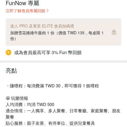
FunNow 專屬
立即了解會員專屬回饋
達人 PRO 及菁英 ELITE 會員加碼禮
加贈雪花捲捲牛腹肉 1 份（價值 TWD 135，每桌限 1
份）
成為會員最高可享 3% Fun 幣回饋
亮點
・賺哩程：每消費滿 TWD 30，即可獲得 1 個哩程
🤩 玩樂情報
人均消費：均消 TWD 500
適合情境：一人獨享、多人聚餐、日常餐廳、家庭聚餐、朋友
聚餐
貼心服務：親子友善、有停車位、提供兒童餐具