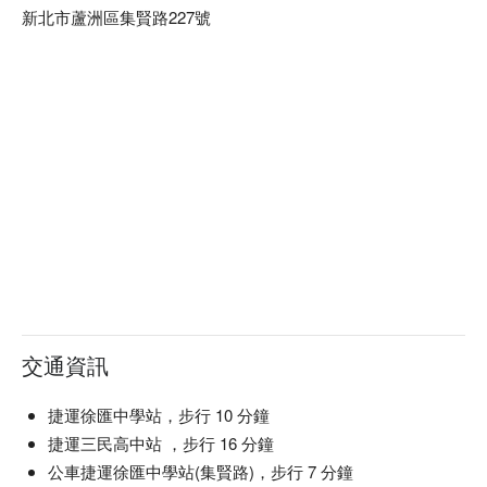
色彩。

新北市蘆洲區集賢路227號
🤩 玩樂情報

人均消費：均消 TWD 500

適合情境：一人獨享、多人聚餐、日常餐廳、家庭聚餐、朋友
聚餐

貼心服務：親子友善、有停車位、提供兒童餐具

🍳 主廚推薦

【酒酒蒜頭蛤蠣烏骨雞鍋】烏骨雞嫩滑，酒香蒜味濃郁入味

【月見雞肉飯】雞肉鮮嫩，蛋黃滑潤香濃

【火焰松阪豬烏骨雞鍋】松阪豬彈牙，烏骨雞湯頭濃厚

🍽️ 口碑必點

【牛雞雙拼】牛肉雞肉雙重美味，口感豐富

交通資訊
【三牛炙燒饗宴】牛肉多汁，炙燒香氣撲鼻

【招牌月見雞絲雞油拌飯】雞絲滑嫩，雞油香濃柔滑

【雪花牛肉鍋】牛肉細緻，湯頭濃郁溫暖

捷運徐匯中學站，步行 10 分鐘
【和牛雙響鍋】和牛柔嫩，雙重口感豐富

捷運三民高中站 ，步行 16 分鐘
公車捷運徐匯中學站(集賢路)，步行 7 分鐘
🥤 特色飲品
