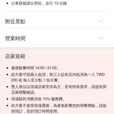
公車慈福派出所站，步行 13 分鐘
【決明子麥茶】香醇順滑，帶有溫暖的烘焙香氣

💡 未成年請勿飲酒；禁止酒駕
附近景點
營業時間
店家規範
最後點餐時間 14:00 / 21:00。
此方案可抵兩人低消，第三人起依店內低消為一人 TWD
200 或 每人至少點 1 份主餐。
雙人座位以現場店家安排為主，若有特殊需求，請提前與
店家聯繫確認。
現場額外消費另收 10% 服務費。
此方案不接受現場選購，為避免影響您的用餐體驗，請提
前預訂，並於預訂時間使用。