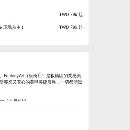
TWD 799 起
依現場為主 )
TWD 799 起
。FantasyArt（板橋店）是板橋區的質感美
受專業又安心的美甲美睫服務，一切都漂漂
ow 5.0 星好評。

、深層保養、翹睫術等服務。

手足保養、半永久紋繡，美甲流程皆包含基礎護
、指緣油按摩等貼心服務。

橋店）價格立刻查看⬇︎