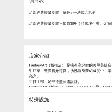
足部經典輕薄凝膠｜單色 / 平法式 / 璀璨
足部經典輕薄凝膠＋加購卸甲 ( 請現場付費、金額
店家介紹
FantasyArt（板橋店） 是擁有高評價的美甲美睫店
甲店家，裝潢粉嫩可愛，彷彿置身夢幻國度中，享
亮亮。 

主打手部、足部造型藝術設計。

FantasyArt（板橋店）評價：Google 4.9 星、FunN
FantasyArt（板橋店）服務：主打手足美甲凝膠
FantasyArt（板橋店） 推薦：美甲、美睫、
特殊設施
理，如消毒、推整甘皮、指緣處理、老化角質修整
FantasyArt（板橋店）預約、FantasyArt（板