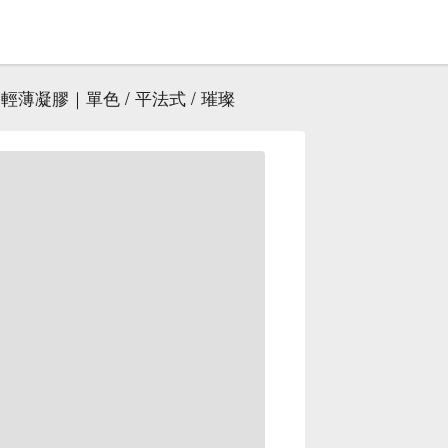
輕薄凝膠｜單色 / 平法式 / 璀璨