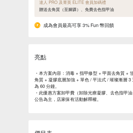
達人 PRO 及菁英 ELITE 會員加碼禮
贈送去角質（至腳踝）、免費去色指甲油
成為會員最高可享 3% Fun 幣回饋
亮點
・本方案內容：消毒 + 指甲修型 + 甲面去角質 + 甘
角質 + 凝膠底層加強 + 單色 / 平法式 / 璀璨漸層 
為 60 分鐘。
・此優惠方案卸甲費（卸除光療凝膠、去色指甲油
公告為主，店家保有活動解釋權。
價目表