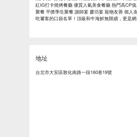
紅IG打卡燒烤餐廳 優質人氣美食餐廳 熱門高CP值
聚餐 平價學生聚餐 謝師宴 慶功宴 寵物友善 個
吃饕客的口袋名單！頂級和牛海鮮無限續，更是網
走進燒肉殿，彷彿一秒切換到東京街頭的時髦燒肉
氛熱鬧又放鬆，難怪連《不良猴的網路星球》、《劈
食部落客都來朝聖，更是 IG 上被瘋狂洗版的打卡名
地址
無論是下班小酌或週末聚會，這裡最讓人難忘的是：
海道干貝、伊比利豬梅花等頂級食材通通讓你吃到飽！
口吃肉、大口喝酒的微醺快感，絕對是最療癒的放
台北市大安區敦化南路一段160巷19號
⭐ Google 評分：4.1 / 6782 則評論

💁🏻 實用資訊

人均消費：約 $600 - $800 / 人

適合情境：朋友聚餐、情侶約會、多人包場（提供 8-
貼心服務：寵物友善餐廳

🍽️ 口碑必點
