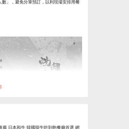
人數」，避免分筆預訂，以利現場安排用餐
部
肉推薦 日本和牛 韓國韓牛吃到飽餐廳首選 網