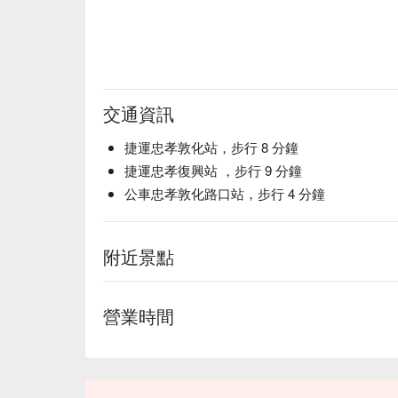
M9 和牛沙朗 | 油花細緻，入口即化的頂級享受。

戰車龍蝦 | 肉質 Q 彈鮮甜，海味十足。

北海道生食級干貝 | 鮮嫩甘甜，燒烤後香氣更迷人。
伊比利豬梅花 | 帶有橡果香氣的夢幻豬肉，口感軟嫩
嚴選牛舌 | 薄切脆彈，燒烤控的最愛。

交通資訊
🥤 微醺推薦

Jim Beam Highball | 波本威士忌的香甜搭上氣
捷運忠孝敦化站，步行 8 分鐘
青島生啤 | 大口吃肉怎能少了它，無限暢飲超過癮。
捷運忠孝復興站 ，步行 9 分鐘
日本梅酒 | 酸甜滋味，特別受女生歡迎。

公車忠孝敦化路口站，步行 4 分鐘
韓國燒酒 | 聚會必備，感受韓劇般的熱鬧氣氛。

💡 FunNow 懂吃筆記：本推薦由 AI 彙整網
附近景點
酒過量，有害健康）
營業時間