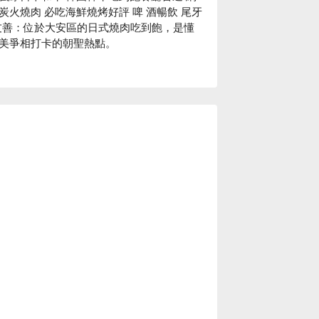
炭火燒肉 必吃海鮮燒烤好評 啤 酒暢飲 尾牙
人友善：位於大安區的日式燒肉吃到飽，是懂
美爭相打卡的朝聖熱點。

店！店內是年輕人最愛的輕工業風設計，氣
腿女孩Yaya》、《大胃米粒》等超多美
店！

懂吃老饕必點的 M9 和牛沙朗、生食級北
再配上沁涼的生啤或 Highball，享受大
鬆時刻。

10 人包廂）
