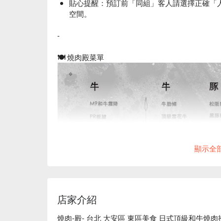
貼心提醒：預訂前「同組」客人請選擇正確「
空間。
-
🍽 燒肉殿菜單
顯示全
店家介紹
燒肉-殿- 台北 大安區 東區美食 日式頂級和牛燒