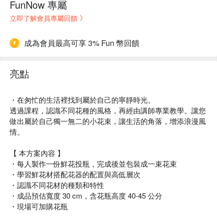
FunNow 專屬
立即了解會員專屬回饋
成為會員最高可享 3% Fun 幣回饋
亮點
・在匆忙的生活裡找到屬於自己的寧靜時光。
透過課程，認識不同花種的風格，再經由講師專業教學。讓您
做出屬於自己獨一無二的小花束，讓生活的角落，增添浪漫風
情。
【 本方案內容 】
・每人製作一份鮮花投瓶，完成後並包裝成一束花束
・學習鮮花材搭配花器的配置與高低層次
・認識不同花材的種類和特性
・成品預估寬度 30 cm，含花瓶高度 40-45 公分
・現場可加購花瓶