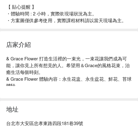
【 貼心提醒 】
・體驗時間 : 2 小時，實際依現場狀況為主。
・方案圖僅供參考使用，實際課程材料請以當天現場為主。
店家介紹
& Grace Flower 打造生活裡的一束光，一束花讓我們成為可
能，讓你見上所有想見的人。希望用＆Grace的風格花束，治
癒生活每個時刻。					

& Grace Flower 體驗內容：永生花盅、永生盆花、鮮花、苔球
體驗

& Grace Flower 評價：網友好評推薦

& Grace Flower 推薦：店內備有多種花材供消費者挑選。

& Grace Flower 預約、& Grace Flower 價格立刻查看⬇︎
地址
台北市大安區忠孝東路四段181巷39號