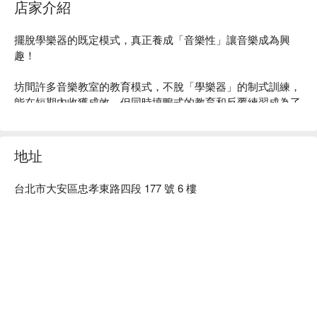
培養創造力：鼓勵自由創作、表達，激發創造力
店家介紹
1.
家長可選擇是否進入教室陪伴孩子，陪同者不需額外收
提升專注力：各式各樣音樂活動能吸引孩子注意力，逐步
費
培養專注力
擺脫學樂器的既定模式，真正養成「音樂性」讓音樂成為興
2. 請最少提早 5 分鐘到場，讓孩子適應一下環境
趣！

3.
參加實體課程者，均須遵守政府屆時的防疫規定（例
如：配戴口罩、課前洗手）
坊間許多音樂教室的教育模式，不脫「學樂器」的制式訓練，
4. 為推廣課程，體驗商有時會於課程中拍照或攝影，分享
能在短期內收獲成效，但同時填鴨式的教育和反覆練習成為了
於社群媒體中。如不同意，請在報名時告知，我們將予以
孩子們無法擺脫的惡夢。

尊重
5. 本頁面課程內容僅供參考，主辦單位有權視情況調整活
音樂帶給成長中孩子們的刺激，能夠帶動五感，練習樂器對於
地址
動項目
腦部開發也相當有幫助，而如何讓孩子在「學音樂」的過程中
寵物相關
：
不開放寵物進入
找出自己喜歡的樂器，能夠將音樂加入孩子們的生命成為涵養
天氣影響：
如遇天氣等不可抗之天然災害因素，則主辦單
台北市大安區忠孝東路四段 177 號 6 樓
——先喜歡上音樂，學樂器作為喜歡音樂的延伸——這是小小
位有權調整課程延期或取消
鼓手核心的品牌理念。

活動成行
：
1 人成班
小小鼓手用適性適齡的教育方式，將音樂帶入孩子的生活，找
出喜歡的音樂，演奏喜歡的樂器就會是最快樂的事。歡迎來參
與小小鼓手的體驗課，我們有多樣的樂器和友善的空間，為孩
子們開啟充滿樂趣的音樂旅程。