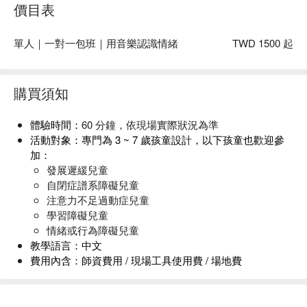
價目表
增強孩子的社交技能和情緒管理
激發孩子的創造力
單人｜一對一包班｜用音樂認識情緒
TWD 1500 起
購買須知
體驗時間
：
60 分鐘，依現場實際狀況為準
活動對象
：專門為 3 ~ 7 歲孩童
設計，
以下孩童也歡迎參
加：
發展遲緩兒童
自閉症譜系障礙兒童
注意力不足過動症兒童
學習障礙兒童
課程效益
情緒或行為障礙兒童
溝通能力：透過音樂活動，提升孩子口語表達和非語言溝
教學語言：
中文
通能力
費用內含
：師資費用 / 現場工具使用費 / 場地費
社交技能：在安全的環境中，培養與他人互動技巧
師生比例：
一對一教學
情緒調節：學習使用音樂來表達和認識情緒
注意事項：
請詳閱本頁面所有說明及取消與更改辦法，報
建立自信心：藉由音樂活動，獲得成功經驗，建立自信心
名者視同同意體驗商之相關規範