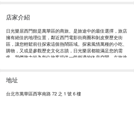
店家介紹
日光樂居西門館是萬華區的商旅。是旅途中的最佳選擇，旅店
擁有絕佳的地理位置，鄰近西門電影街商圈和剝皮寮歷史街
區，讓您輕鬆前往探索這個熱鬧區域。探索風情萬種的小吃、
購物，又或是參觀歷史文化古蹟，日光樂居都能滿足您的需
求，我們致力於為每位旅客提供一個舒適的休息空間，在旅途
中好好放鬆。

日光樂居西門館評價：網友好評推薦

日光樂居西門館推薦：旅店以現代風格的設計理念為基礎，我
地址
們注重細節，提供貼心服務和先進的設施，帶給旅客舒適輕鬆
的住宿體驗，無論是商務旅行還是度假旅遊，都能充分享受最
台北市萬華區西寧南路 72 之 1 號 6 樓
親切的服務。此外，旅館周圍擁有豐富的美食和購物選擇，都
在您的步行範圍內，能充分體驗台北的繽紛風情。

日光樂居西門館優惠、日光樂居西門館住宿方案、日光樂居西
門館休息方案立刻查看⬇︎