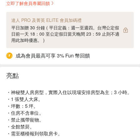
立即了解會員專屬回饋
達人 PRO 及菁英 ELITE 會員加碼禮
平日加贈 30 分鐘 ( 平日定義：週一至週四。台灣公定假
日前一天 18：00 至公定假日當天晚間 23：59 止則不適
用此加時優惠。 )
成為會員最高可享 3% Fun 幣回饋
亮點
・神秘雙人房房型，實際入住以現場安排房型為主；3 小時。
・1 張雙人大床。
・坪數：5 坪。
・住房不含車位。
・禁止攜帶寵物。
・全館禁菸。
・需至櫃檯報到領取房卡。