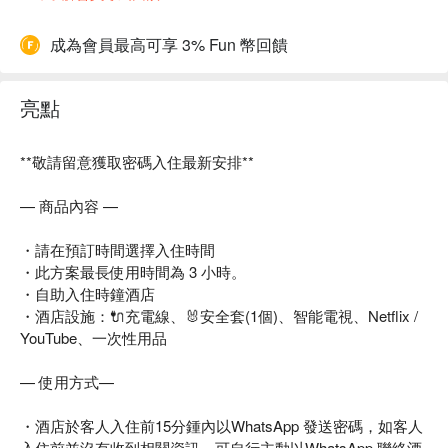
成為會員最高可享 3% Fun 幣回饋
亮點
**敬請留意獲取密碼入住最新安排**
— 商品內容 —
・請在預訂時間選擇入住時間
・此方案最長使用時間為 3 小時。
・自助入住時鐘酒店
・酒店設施：🔌充電線、🐰安全套(1個)、智能電視、Netflix /
YouTube、一次性用品
— 使用方式—
・酒店於客人入住前15分鍾內以WhatsApp 發送密碼，如客人
入住前並沒有收到相關資訊，可自行主動以WhatsApp 聯絡酒