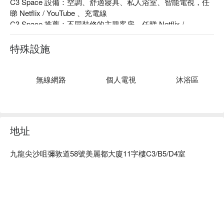
C3 Space 設備：空調、舒適寢具、私人浴室、智能電視，任
睇 Netflix / YouTube 、充電線

C3 Space 推薦：不同裝修的主題客房、任睇 Netflix / 
YouTube、交通便利、全程自助 check-in

C3 Space 爆房、C3 Space 自助時鐘酒店、C3 Space 尖沙咀
特殊設施
時鐘酒店優惠資訊立刻查看⬇︎
無線網路
個人電視
沐浴區
地址
九龍尖沙咀彌敦道58號美麗都大廈11字樓C3/B5/D4室