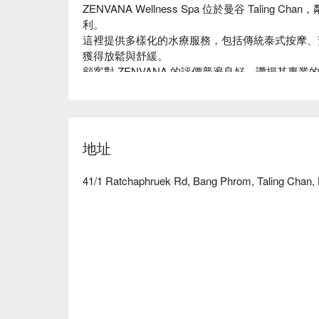
ZENVANA Wellness Spa 位於曼谷 Taling Ch
利。

這裡提供多樣化的水療服務，包括傳統泰式按摩、
獲得放鬆與舒緩。

顧客對 ZENVANA 的評價普遍良好，讚揚其專
市喧囂的朋友、情侶或家庭。

無論是短暫的放鬆還是深度的療癒，ZENVANA 都
用 FunNow 預訂立即享優惠！
地址
41/1 Ratchaphruek Rd, Bang Phrom, Taling Chan,