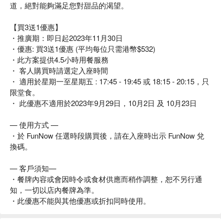
道，絕對能夠滿足您對甜品的渴望。
【買3送1優惠】
・推廣期：即日起2023年11月30日
・優惠: 買3送1優惠 (平均每位只需港幣$532)
・此方案提供4.5小時用餐服務
・ 客人購買時請選定入座時間
・ 適用於星期一至星期五 : 17:45 - 19:45 或 18:15 - 20:15，只
限堂食。
・ 此優惠不適用於2023年9月29日，10月2日 及 10月23日
— 使用方式 —
・於 FunNow 任選時段購買後，請在入座時出示 FunNow 兌
換碼。
— 客戶須知—
・餐牌內容或會因時令或食材供應而稍作調整，恕不另行通
知，一切以店內餐牌為準。
・此優惠不能與其他優惠或折扣同時使用。