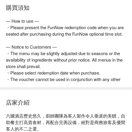
Slow Cooked Beef Cheek in Burgundy Sauce｜Padang Curry
購買須知
with Roti
— How to use —
Teppanyaki:
・Please present the FunNow redemption code when you are
Duck Liver｜Tiger Prawn｜Chicken Cartilage Skewer｜Pork
seated after purchasing during the FunNow optional time slot.
Neck Skewer｜Capelin
Pineapple｜Vegetable Skewer
— Notice to Customers —
・The menu may be slightly adjusted due to seasons or the
Soup:
availability of ingredients without prior notice. All menus in the
Buddha Jumps Over the Wall (One Serve) ｜Russian Borsch
store shall prevail.
Soup
・Please select redemption date when purchase.
・The voucher cannot be used in conjunction with any other
Carving:
set menus, discounts or promotions.
Roasted Prime Rib｜Roasted Rib Eye｜Roasted Goose｜
Roasted Pork Belly
店家介紹
Sashimi & Sushi：
Salmon｜Tuna｜Sword Fish｜Arkshell｜Shrimp｜Octopus｜
六國酒店歷史悠久，廚師團隊為客人製作令人垂涎的美饌，自
Assorted Diced Sashimi with Rice
助餐主打高貴食材，再配合完善設備，絕對是商務旅客及優閒
客人的不二之選。