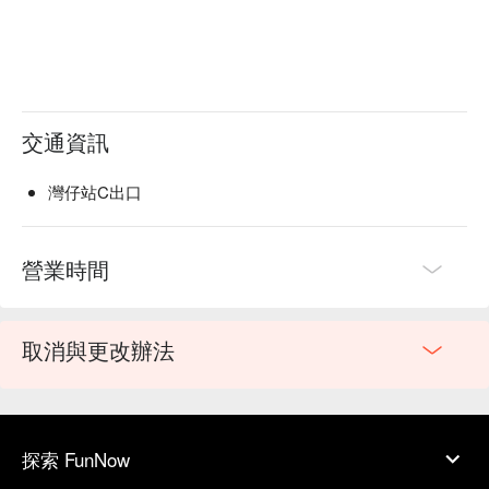
Live Show:
Classic French Dessert "Crêpes Suzette"
*There are many types of food at the buffet, so we cannot list
交通資訊
them all.
*Buffet food is served on a rotating basis and is subject to
灣仔站C出口
change without prior notice.
營業時間
取消與更改辦法
探索 FunNow