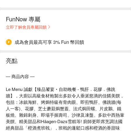
FunNow 專屬
立即了解會員專屬回饋
成為會員最高可享 3% Fun 幣回饋
亮點
— 商品內容 —
Le Menu 誠獻【臻品饕宴‧自助晚餐 - 鴨肝．花膠．佛跳
牆】，大廚以高級食材炮製出多款令人垂涎慾滴的佳餚美饌，
包括：冰鎮海鮮、烤焗特級有骨肉眼、即煎鴨肝、佛跳牆(每
人一客)、花膠、芝士蘑菇焗蟹蓋、法式焗田螺、片皮鵝、鐵
板燒、雜錦刺身、即場手握壽司、沙律及凍盤、多款中西熱葷
美饌、精美甜品和Häagen-Dazs雪糕等! 廚師更即席烹調法國
經典甜品「橙酒煮班戟」，班戟的蓬鬆口感和橙酒的香甜味