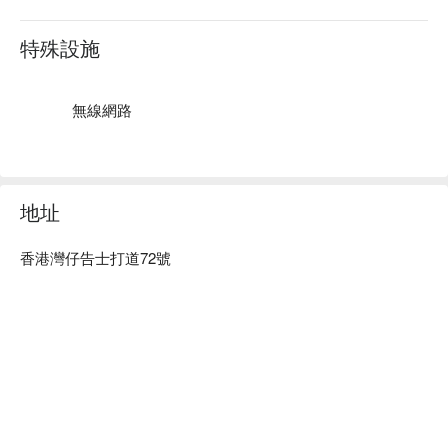
Cold Cut:
Parma Ham｜Salami｜Smoked Salmon｜Smoked Mackerel
特殊設施
｜Cold Cut｜Pork Terrine｜Assorted Cheese Platter
Mixed Salad：
無線網路
Caprese Salad with Tomatoes, Basil & Mozzarella｜Quinoa,
Corn and Pomegranate Salad｜
Fig, Duck Liver & Peach Salad｜Roasted Sweet Potato &
Bacon Salad｜Green Papaya, Pomelo, Fish Maw & Shrimp
Salad｜Mango, Avocado & White Beans Salad｜Spiced
地址
Roasted Carrot & Feta Cheese Salad with Puy Lentil｜Lotus
Root, Fish Maw & Black Fungus Salad
香港灣仔告士打道72號
Dessert:
Häagen-Dazs Ice-cream｜Home-made Waffle｜Basque
Cheese Cake｜Cherry Cake｜Green Apple Mousse Cake｜
Hazelnut Chocolate Roll｜Strawberry Napoleon｜Apple
Crumble｜Peanut Tart｜Portuguese Egg Tart｜Lychee Panna
Cotta｜Mango Coconut Pudding｜
Crème Brûlée｜Coconut Sago Pudding｜Almond Tea with
Egg White｜Seasonal Fruits