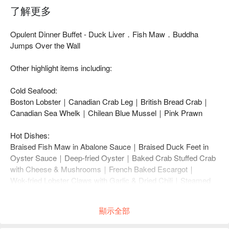
了解更多
Opulent Dinner Buffet - Duck Liver．Fish Maw．Buddha
Jumps Over the Wall
Other highlight items including:
Cold Seafood:
Boston Lobster｜Canadian Crab Leg｜British Bread Crab｜
Canadian Sea Whelk｜Chilean Blue Mussel｜Pink Prawn
Hot Dishes:
Braised Fish Maw in Abalone Sauce｜Braised Duck Feet in
Oyster Sauce｜Deep-fried Oyster｜Baked Crab Stuffed Crab
with Cheese & Mushrooms｜French Baked Escargot｜
Wok-fried Lobster Claws with Garlic & Dried Chili｜Steamed
3.6 Milk & Egg White with Seafood｜Pan-fried Salmon in
Honey Orange Sauce｜Pan Fried Barramundi in White Wine
顯示全部
Sauce｜French Braised Lamb with Mixed Vegetables｜Grilled
Honey Rosemary Chicken｜