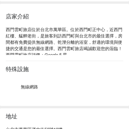
店家介紹
西門雲町旅店位於台北市萬華區。位於西門町正中心，近西門
紅樓、艋舺老街，是旅客到訪西門町與台北市的最佳選擇，房
間都有免費提供無線網路、乾溼分離的浴室，舒適的環境與便
捷的交通是您的最佳選擇。西門雲町旅店竭誠歡迎您的蒞臨！

西門雲町旅店評價：Google 5 星。

西門雲町旅店評價：網友好評推薦。

西門雲町旅店推薦：入住西門雲町旅店，讓你輕鬆探索熱門景
特殊設施
點和餐飲選。座落在台北市萬華區，近西門町、二二八和平紀
念公園，想了解台北，從入住西門雲町旅店出發。

西門雲町旅店優惠、西門雲町旅店住宿方案、西門雲町旅店休
無線網路
息方案立刻查看⬇︎
地址