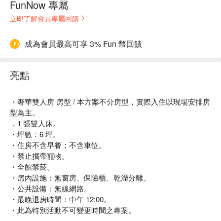
FunNow 專屬
立即了解會員專屬回饋
成為會員最高可享 3% Fun 幣回饋
亮點
・奢華雙人房 房型 / 本方案不分房型，實際入住以現場安排房
型為主。
．1 張雙人床。
・坪數：6 坪。
・住房不含早餐；不含車位。
・禁止攜帶寵物。
・全館禁菸。
・房內設施：無窗房、保險櫃、乾溼分離。
・公共設備：無線網路。
・最晚退房時間：中午 12:00。
・此為特別活動不可變更時間之專案。