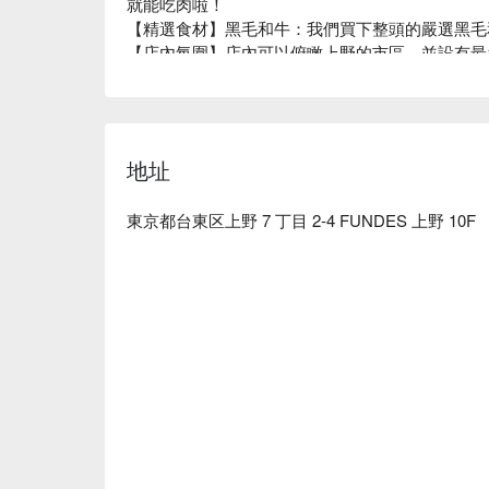
就能吃肉啦！

【精選食材】黑毛和牛：我們買下整頭的嚴選黑毛
【店內氛圍】店內可以俯瞰上野的市區，並設有最多
環境中，享受頂級的和牛燒肉。
地址
東京都台東区上野 7 丁目 2-4 FUNDES 上野 10F