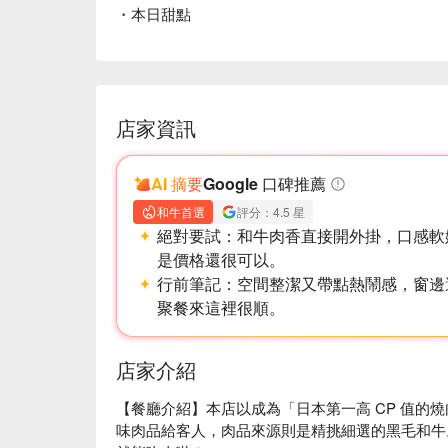
・本日甜點
店家資訊
AI 摘要
Google 口碑推薦
和牛首選
評分：4.5 星
絕對要試：
和牛肉香直接開外掛，口感軟
是價格還很可以。
行前筆記：
空間整潔又帶點熱鬧感，窗邊
聚餐來這裡很順。
店家介紹
【餐廳介紹】本店以成為「日本第一高 CP 值的
味肉品給客人，肉品來源則是精挑細選的黑毛和牛。