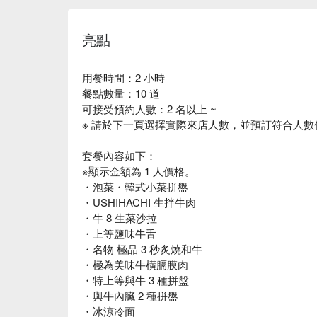
亮點
用餐時間：2 小時
餐點數量：10 道
可接受預約人數：2 名以上 ~
※ 請於下一頁選擇實際來店人數，並預訂符合人數
套餐內容如下：
※顯示金額為 1 人價格。
・泡菜・韓式小菜拼盤
・USHIHACHI 生拌牛肉
・牛 8 生菜沙拉
・上等鹽味牛舌
・名物 極品 3 秒炙燒和牛
・極為美味牛橫膈膜肉
・特上等與牛 3 種拼盤
・與牛內臟 2 種拼盤
・冰涼冷面