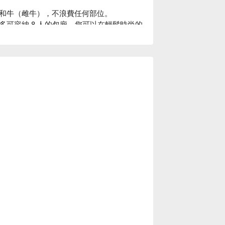
和牛（雌牛），不浪費任何部位。

可容納 8 人的包廂。您可以在輕鬆時尚的