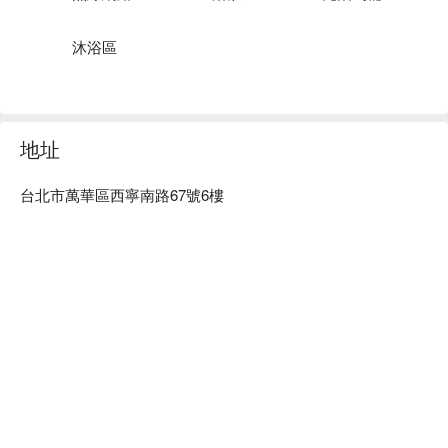
你輕鬆探索熱門景點和餐飲選。座落在台北市萬華區，近西門
町、大稻埕碼頭、台北植物園，想了解台北，從入住旅居文旅 
沐浴區
西門驛站出發。

旅居文旅 西門驛站優惠、旅居文旅 西門驛站住宿方案、旅居
文旅 西門驛站休息方案立刻查看⬇︎
地址
台北市萬華區西寧南路67號6樓