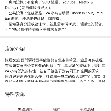
・房內設施：有窗房、VOD 隨選、Youtube、Netflix &
Disney+ ( 需自備帳號登入 )。
・公共設備：無線網路、24 小時自助機 Check in / out、mini
bar 餅乾、沖泡湯包供應、咖啡機。
・請備妥身分證或健保卡，並且需年滿18歲，感謝您的配合。
・***機台操作時請輸入手機末五碼***
店家介紹
旅居文旅 西門驛站西寧館位於台北市萬華區。旅居將突破現
有旅館業家族企業經營的瓶頸，在共享經濟的架構下，善用其 
24 小時營業的特性，結合千禧族群對共同工作空間的需求，
同時與旅創孵化器合作，打造獨一無二的複合型空間，重新引
爆城市創意！將城市行銷從口號漸變為行動。旅居文旅，是我
們重新定義旅館，將住宿導向的空間，翻轉成為體驗台灣文化
載體的實踐！

特殊設施
旅居文旅 西門驛站西寧館評價：Google 4.5 星。

旅居文旅 西門驛站西寧館評價：網友好評推薦。

旅居文旅 西門驛站西寧館推薦：入住旅居文旅 西門驛站，讓
無線網路
浴缸
免治馬桶