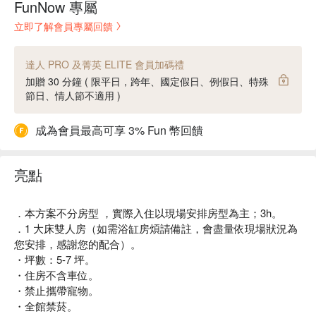
FunNow 專屬
立即了解會員專屬回饋
達人 PRO 及菁英 ELITE 會員加碼禮
加贈 30 分鐘 ( 限平日，跨年、國定假日、例假日、特殊
節日、情人節不適用 )
成為會員最高可享 3% Fun 幣回饋
亮點
．本方案不分房型 ，實際入住以現場安排房型為主；3h。
．1 大床雙人房（如需浴缸房煩請備註，會盡量依現場狀況為
您安排，感謝您的配合）。
・坪數：5-7 坪。
・住房不含車位。
・禁止攜帶寵物。
・全館禁菸。