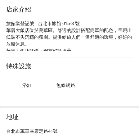
店家介紹
旅館業登記號 : 台北市旅館 015-3 號

華麗大飯店位於萬華區。舒適的設計搭配簡單的配色，呈現出
低調不失沉穩的氛圍。提供給旅人們一個舒適的環境，好好的
放鬆休息。

華麗大飯店評價：網友好評推薦。

華麗大飯店推薦：距離捷運西門站約 9 分鐘步行時間，提供24 
小時接待櫃檯、自助洗衣、免費Wi-Fi等。

特殊設施
華麗大飯店優惠、華麗大飯店住宿方案、華麗大飯店休息方案
立刻查看⬇︎
浴缸
無線網路
地址
台北市萬華區康定路41號