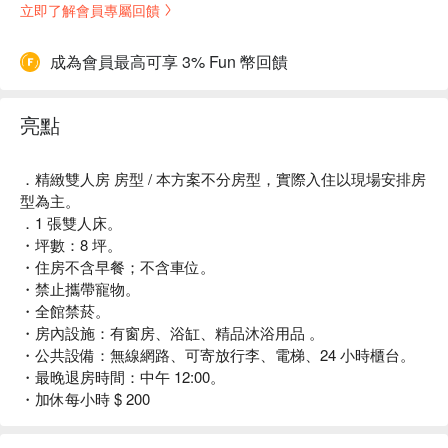
立即了解會員專屬回饋
成為會員最高可享 3% Fun 幣回饋
亮點
．精緻雙人房 房型 / 本方案不分房型，實際入住以現場安排房
型為主。
．1 張雙人床。
・坪數：8 坪。
・住房不含早餐；不含車位。
・禁止攜帶寵物。
・全館禁菸。
・房內設施：有窗房、浴缸、精品沐浴用品 。
・公共設備：無線網路、可寄放行李、電梯、24 小時櫃台。
・最晚退房時間：中午 12:00。
・加休每小時 $ 200