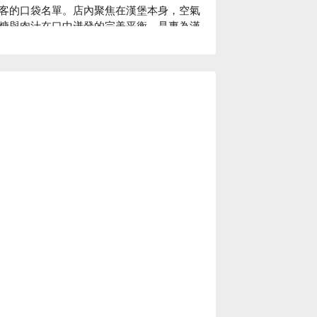
客的口袋名單。店內聚焦在漢堡本身，空氣
糖與肉汁在口中迸發的完美平衡，是專為漢
：每一款漢堡都專注呈現肉排的純粹美味。
風味，每一口都讓人滿足感爆棚！點杯啤酒
合想好好放鬆、大口吃肉的你。

門口碑。（貼心提醒：若有小酌請勿開車｜飲酒過