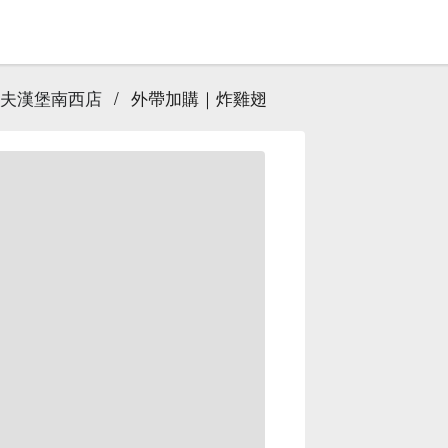
ou 小屠夫漢堡南西店
/
外帶加購｜炸雞翅