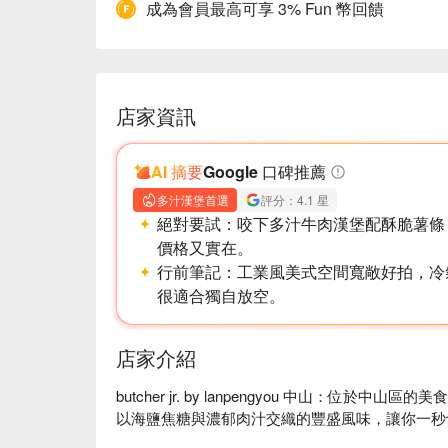
成為會員最高可享 3% Fun 幣回饋
店家資訊
AI 摘要
Google 口碑推薦
多汁漢堡首選
評分：4.1 星
絕對要試：
咬下多汁牛肉漢堡配酥脆薯條
價格又實在。
行前筆記：
工業風美式空間寬敞好拍，冷
很適合獨自放空。
店家介紹
butcher jr. by lanpengyou 中山：位
以海鹽焦糖與濃郁肉汁交織的豐盛風味，讓你一秒