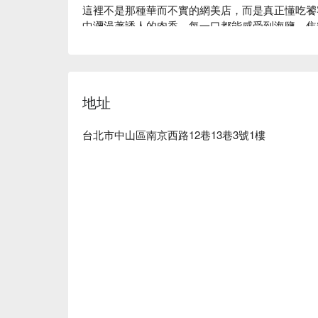
這裡不是那種華而不實的網美店，而是真正懂吃饕
中瀰漫著誘人的肉香，每一口都能感受到海鹽、焦
堡控打造的朝聖地。

無論是下班小酌或週末聚會，這裡最讓人難忘的是
豐沛的肉汁鎖在厚實的漢堡排中，搭配獨特的鹹甜
地址
享受微醺時光，簡單卻不凡的經典美式風味，最適
⭐ Google 評分：4.1 / 1265 則評論

台北市中山區南京西路12巷13巷3號1樓
💁🏻 實用資訊

人均消費：$200-400 / 人

適合情境：下班小酌、週末聚會

💡 平台 懂吃筆記：本推薦由 AI 彙整網路熱
量，有害健康）