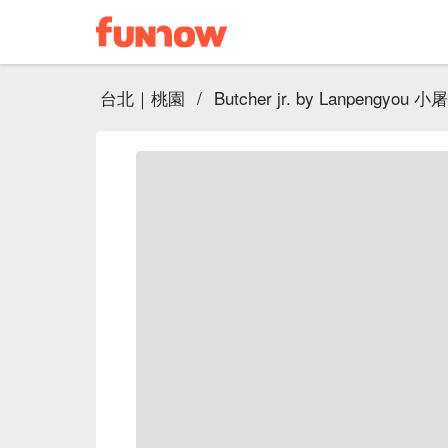
台北｜桃園
/
Butcher jr. by Lanpengy