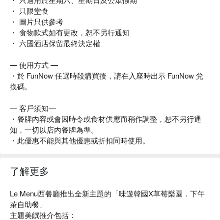
・ 只限堂食
・ 圖片只供參考
・ 食物款式如有更改，恕不另行通知
・ 六國酒店保留最終決定權
— 使用方式 —
・於 FunNow 任選時段購買後，請在入座時出示 FunNow 兌
換碼。
— 客戶須知—
・餐牌內容或會因時令或食材供應而稍作調整，恕不另行通
知，一切以店內餐牌為準。
・此優惠不能與其他優惠或折扣同時使用。
了解更多
Le Menu西餐廳推出全新主題的「味遊韓國X草莓樂園．下午
茶自助餐」
主題美饌推介包括：