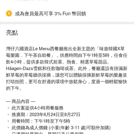
成為會員最高可享 3% Fun 幣回饋
亮點
灣仔六國酒店Le Menu西餐廳推出全新主題的「味遊韓國X草
莓樂園．下午茶自助餐」，供應時間由下午1時至5時，任食任
飲4小時，提供多款韓式前菜、熱食、精選草莓甜品、
Häagen-Dazs雪糕和任飲咖啡或茶。此外，餐廳還設有掛滿新
鮮草莓的草莓牆供採摘，讓您可以體驗採摘新鮮草莓的樂趣並
打咭拍照，更可在舒適的環境中放鬆身心，度過一個輕鬆愉快
的下午。
— 商品內容 —
・ 此方案提供4小時用餐服務
・ 推廣期：2023年6月24日至8月27日
・ 用餐時間：下午1時至下午5時
・ 此價錢為成人價錢 (小童(年齡 3-11 歲)可額外加購)
・ 只適用於星期六、星期日及公眾假期