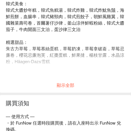
韓式美食：
韓式大醬炒年糕，韓式魚糕湯，韓式炸雞，韓式炸魷魚鬚，海
鮮煎餅，血腸串，韓式豬頸肉，韓式煎餃子，朝鮮風雞翼，韓
國雜菜壽司卷，首爾薯仔沙律，釜山涼伴鮮蝦粉絲，韓式大醬
茄子，牛肉開面三文治，蛋沙律三文治
精選甜品：
朱古力草莓，草莓慕絲蛋糕，草莓奶凍，草莓拿破崙，草莓忌
廉卷，櫻花忌廉泡芙，紅棗蛋糕，鮮果撻，楊枝甘露，水晶涼
粉，Häagen-Dazs雪糕
廚師即席烹調：
草莓班戟
顯示全部
飲品：
任飲咖啡或茶
購買須知
— 使用方式 —
・於 FunNow 任選時段購買後，請在入座時出示 FunNow 兌
換碼。