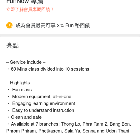
FunNow 專屬
立即了解會員專屬回饋
成為會員最高可享 3% Fun 幣回饋
亮點
– Service Include –
・60 Mins class divided into 10 sessions
– Highlights –
・ Fun class
・ Modern equipment, all-in-one
・ Engaging learning environment
・ Easy to understand instruction
・Clean and safe
・Available at 7 branches: Thong Lo, Phra Ram 2, Bang Bon,
Phrom Phiram, Phetkasem, Sala Ya, Senna and Udon Thani