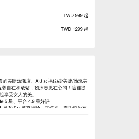
TWD 999 起
TWD 1299 起
價的美睫熱蠟店。Aki 女神紋繡/美睫/熱蠟美
的溫馨自在和放鬆，如沐春風在心間！這裡提
起享受女人的美。

 5 星、平台 4.9 星好評

：服務人員有多年美容經驗，來這裡一定能讓你有
西門站 6 號出口，步行 4 分鐘就到，交通超
i 女神紋繡/美睫/熱蠟美肌/皮膚管理 價格立刻