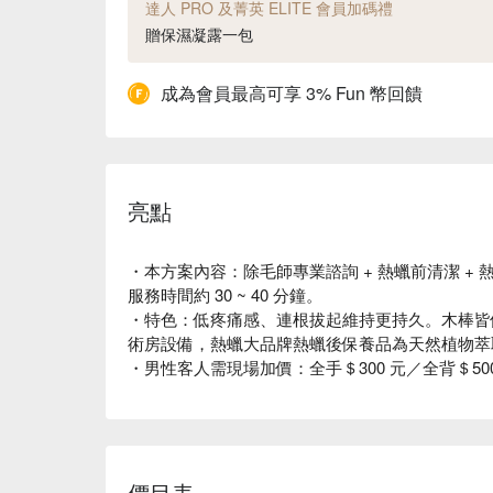
達人 PRO 及菁英 ELITE 會員加碼禮
贈保濕凝露一包
成為會員最高可享 3% Fun 幣回饋
亮點
・本方案內容：除毛師專業諮詢 + 熱蠟前清潔 + 熱蠟
服務時間約 30 ~ 40 分鐘。
・特色：低疼痛感、連根拔起維持更持久。木棒皆
術房設備，熱蠟大品牌熱蠟後保養品為天然植物萃
・男性客人需現場加價：全手＄300 元／全背＄50
價目表