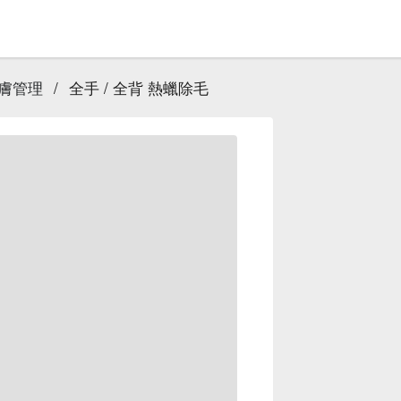
皮膚管理
/
全手 / 全背 熱蠟除毛