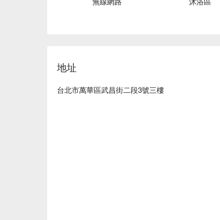
無線網路
沐浴區
查看 ⬇︎
地址
台北市萬華區武昌街二段3號三樓