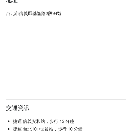
疲勞，或與朋友同行一起享受 SPA 感休息時光的客人。  

松足體養生會館 Pinefoot Spa 預約、松足體養生會館 Pinefoot 
台北市信義區基隆路2段94號
Spa 價格立刻查看 ⬇︎
交通資訊
捷運 信義安和站，步行 12 分鐘
捷運 台北101/世貿站，步行 10 分鐘