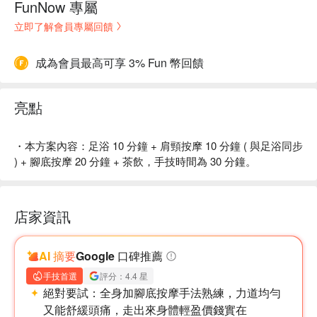
FunNow 專屬
立即了解會員專屬回饋
成為會員最高可享 3% Fun 幣回饋
亮點
・本方案內容：足浴 10 分鐘 + 肩頸按摩 10 分鐘 ( 與足浴同步
) + 腳底按摩 20 分鐘 + 茶飲，手技時間為 30 分鐘。
店家資訊
AI 摘要
Google 口碑推薦
手技首選
評分：4.4 星
絕對要試：
全身加腳底按摩手法熟練，力道均勻
又能舒緩頭痛，走出來身體輕盈價錢實在