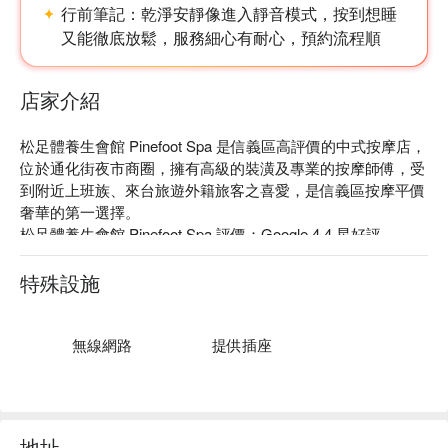
行前筆記：
乾淨安靜像進入靜音模式，按到想睡
又能徹底放鬆，服務細心有耐心，預約流程順
店家介紹
松足體養生會館 Pinefoot Spa 是信義區高評價的中式按摩店，
位於通化街夜市商圈，擁有高級的裝潢及專業的按摩師傅，受
到附近上班族、來台旅遊外籍旅客之喜愛，是信義區按摩平價
奢華的第一選擇。  

松足體養生會館 Pinefoot Spa 評價：Google 4.4 星好評。  

松足體養生會館 Pinefoot Spa：提供腳底按摩、全身舒緩按
摩、腳底＋全身組合按摩、溫養足蒸，以及溫式頭療洗頭 SPA 
特殊設施
等放鬆課程。課程可依需求選擇 30 分鐘、60 分鐘、70 分
鐘、90 分鐘等不同時長，也可搭配足蒸、洗頭 SPA 等項目，
打造更完整的放鬆體驗。  

無線網路
提供插座
松足體養生會館 Pinefoot Spa 以專業的師傅技巧，以及友善的
服務態度，深受周遭上班族以及觀光客喜愛。館內空間乾淨明
亮、安靜舒適，設有腳底按摩座位區、獨立包廂、溫養足蒸設
備、溫式頭療洗頭區與課後休憩空間，適合想好好放鬆、舒緩
地址