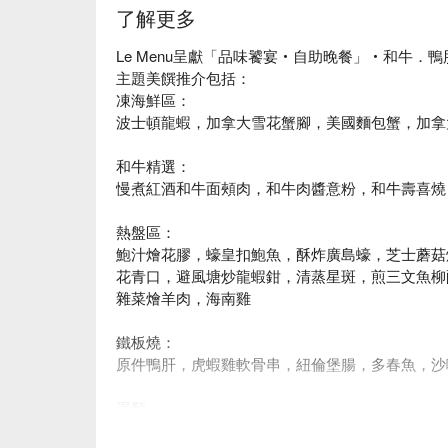
了解更多
Le Menu呈獻「品味饕宴‧自助晚餐」‧和牛．
主題美饌推介包括：
凍海鮮區：
波士頓龍蝦，加拿大雪花蟹腳，美國麵包蟹，加拿
和牛精選：
慢煮紅酒和牛面頰肉，和牛肉醬意粉，和牛壽喜燒
熱盤區：
鮑汁燴花膠，蠔皇扣鮑魚，酥炸廣島蠔，芝士蘑菇
花青口，避風塘炒龍蝦鉗，清蒸星斑，煎三文魚柳
雜菜燴羊肉，海南雞
鐵板燒：
原件鴨肝，虎蝦雞軟骨串，紐倫堡腸，多春魚，
湯類：
瑤柱海皇羹，蕃茄雜菜湯