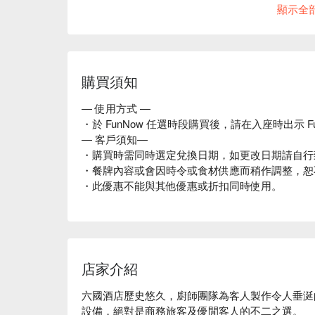
顯示全
肉車區：
美國特級有骨肉眼，片皮鵝，燒豬腩仔，燒羊架
壽喜燒日式火鍋：
購買須知
火鍋和牛片，京蔥，鮮冬菇，白蘿蔔，金菇，大白
— 使用方式 —
刺身及壽司區 (壽司即叫即做)：
・於 FunNow 任選時段購買後，請在入座時出示 F
三文魚，吞拿魚，劍魚，甜蝦，八爪魚，馬刀貝
— 客戶須知—
・購買時需同時選定兌換日期，如更改日期請自行
冷盤類：
・餐牌內容或會因時令或食材供應而稍作調整，恕
意大利火腿，莎樂美香腸，煙三文魚，
・此優惠不能與其他優惠或折扣同時使用。
沙律類：
鵝肝鴨肉芒果四季豆沙律，蘭度豆燒甘筍菲達芝士
鮮蝦沙律， 鷹咀豆藜麥牛油果沙律
甜品區：
店家介紹
Häagen-Dazs雪糕，即製窩夫，焦糖蘋果芝
六國酒店歷史悠久，廚師團隊為客人製作令人垂涎
茶拿破崙，鮮果撻，葡式蛋撻，焦糖燉蛋，麵包布
設備，絕對是商務旅客及優閒客人的不二之選。
糕，蜜柑凍餅