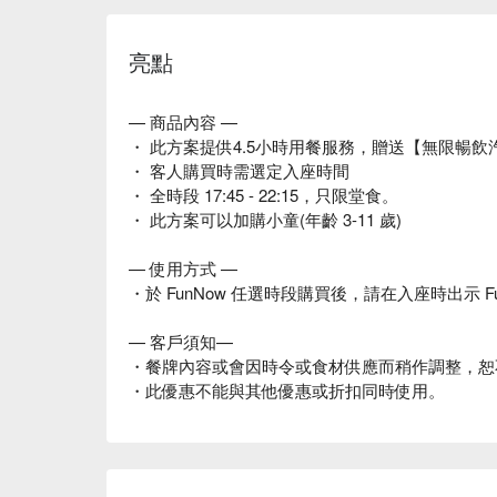
亮點
— 商品內容 —
・ 此方案提供4.5小時用餐服務，贈送【無限暢
・ 客人購買時需選定入座時間
・ 全時段 17:45 - 22:15，只限堂食。
・ 此方案可以加購小童(年齡 3-11 歲)
— 使用方式 —
・於 FunNow 任選時段購買後，請在入座時出示 F
— 客戶須知—
・餐牌內容或會因時令或食材供應而稍作調整，恕
・此優惠不能與其他優惠或折扣同時使用。