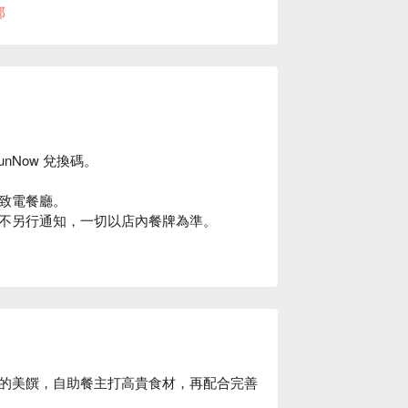
部
菜
unNow 兌換碼。
致電餐廳。
不另行通知，一切以店內餐牌為準。
凍肉碟，鮮蝦海葡萄蔬菜啫喱
沙律，麻辣花膠萵筍秋葵沙律，青木瓜柚子
士蛋糕，開心果杏仁蛋糕，士多啤梨慕絲蛋糕，焙
的美饌，自助餐主打高貴食材，再配合完善
甸，黑加侖子奶凍，椰汁西米糕椰汁西米