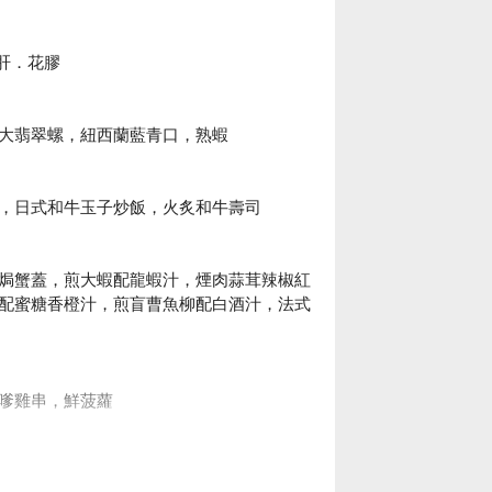
鴨肝．花膠
大翡翠螺，紐西蘭藍青口，熟蝦
，日式和牛玉子炒飯，火炙和牛壽司
焗蟹蓋，煎大蝦配龍蝦汁，煙肉蒜茸辣椒紅
配蜜糖香橙汁，煎盲曹魚柳配白酒汁，法式
沙嗲雞串，鮮菠蘿