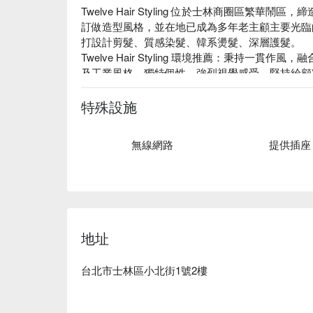
Twelve Hair Styling 位於士林商圈區繁
訂做造型風格，並在地已成為多年老主顧主要光臨的沙龍指標！
打設計剪髮、質感染髮、韓系燙髮、深層護髮。

Twelve Hair Styling 環境推薦：秉持一
及工業風格，獨特個性、強烈視覺感受，堅持給顧
Twelve Hair Styling 評價：Google 4.6 星好評。

Twelve Hair Styling 預約、Twelve Hair Styling
特殊設施
無線網路
提供插座
地址
台北市士林區小北街1號2樓