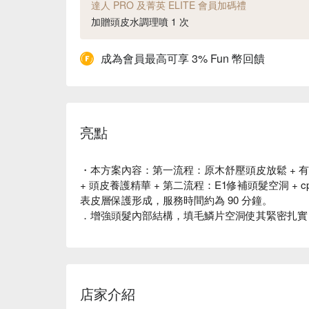
達人 PRO 及菁英 ELITE 會員加碼禮
加贈頭皮水調理噴 1 次
成為會員最高可享 3% Fun 幣回饋
亮點
・本方案內容：第一流程：原木舒壓頭皮放鬆 + 有機
+ 頭皮養護精華 + 第二流程：E1修補頭髮空洞 + c
表皮層保護形成，服務時間約為 90 分鐘。
．增強頭髮內部結構，填毛鱗片空洞使其緊密扎實
店家介紹