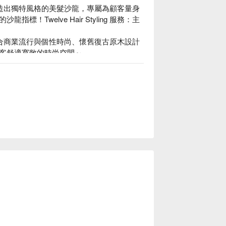
華鬧區，締造出獨特風格的美髮沙龍，專屬為顧客量身
Twelve Hair Styling 服務：主
貫作風，融合商業流行與個性時尚、懷舊復古原木設計
客舒適寬敞的時尚空間～

 價格立刻查看 ⬇️