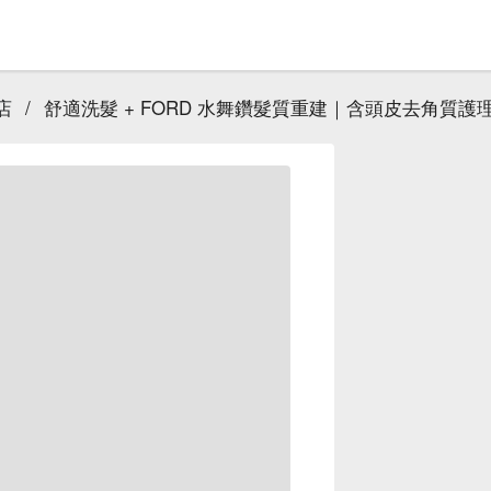
標店
/
舒適洗髮 + FORD 水舞鑽髮質重建｜含頭皮去角質護