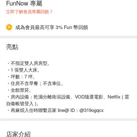
FunNow 專屬
立即了解會員專屬回饋
成為會員最高可享 3% Fun 幣回饋
亮點
・不指定雙人房房型。
・1 張雙人大床。
・坪數：7 坪。
・住房不含早餐；不含車位。
・全館禁菸。
・房內設備：乾濕分離衛浴設備、VOD隨選電影、Netflix ( 需
自備帳號登入 )。
・再麻煩入住時聯繫店家 line@ ID：@319ogqcx
店家介紹