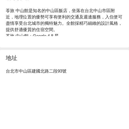
苓旅 中山館是知名的中山區飯店，坐落在台北中山市區附
近，地理位置的優勢可享有便利的交通及週邊服務，入住便可
盡情享受台北城市的獨特魅力。全館採精巧細緻的設計風格，
提供舒適優質的住宿空間。

苓旅 中山館：Google 4.8 星

官方 line 帳號 ：@319ogqcx

苓旅 中山館推薦：苓旅 中山館位於中山區精華商務地段，在
快節奏的台北市區裡，提供給旅人一個舒適且便利的休息環
地址
境。簡單不繁複的設計為視覺帶來整齊和諧，也讓空間更開闊
明亮。嚴謹的細節處理，讓旅客體驗優質的住宿服務。

台北市中山區建國北路二段93號
苓旅 中山館優惠、苓旅 中山館住宿方案、苓旅 中山館休息方
案立刻查看⬇︎