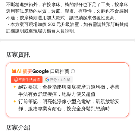
不斷精進技術外，在按摩床、椅的部分也下足了工夫，按摩床
選用類似床墊的材質，透氣、親膚、有彈性，久躺也不會感到
不適；按摩椅則選用加大款式，讓您躺起來包覆性更高。
・本方案可現場加價 200 元升級油壓，如有需請於預訂時於備
註欄說明或至現場與櫃台人員說明。
店家資訊
AI 摘要
Google 口碑推薦
平衡手法首選
評分：4.9 星
絕對要試：
全身指壓與腳底按摩力道均衡，專業
手法有效舒緩痠痛，地點方便又超值
行前筆記：
明亮乾淨像小型充電站，氣氛放鬆安
靜，服務專業有耐心，按完全身鬆到想續時
店家介紹