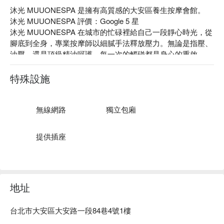
沐光 MUUONESPA 是擁有高質感的大安區養生按摩會館。

沐光 MUUONESPA 評價：Google 5 星

沐光 MUUONESPA 在城市的忙碌裡給自己一段靜心時光，從
腳底到全身，專業按摩師以細膩手法釋放壓力。無論是指壓、
油壓，還是頂級精油呵護。每一次的觸碰都是身心的重啟。

沐光 MUUONESPA 預約、沐光 MUUONESPA 價格、沐光 
MUUONESPA 優惠立刻查看⬇︎
特殊設施
無線網路
獨立包廂
提供插座
地址
台北市大安區大安路一段84巷4號1樓