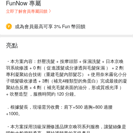
FunNow 專屬
立即了解會員專屬回饋
成為會員最高可享 3% Fun 幣回饋
亮點
・本方案內容：舒壓洗髮 + 按摩頭部 + 保濕洗髮 + 日本京喚
羽系統修護 + 0 劑（ 促進護髮成分滲透與毛髮保濕 ） + 2 劑
專利凝聚結合技術（重建毛髮內部髮芯） + 使用奈米霧化小分
子噴髮吸收滲透 + 3劑（補充4種類型的角蛋白）完成最後的凝
聚結合反應 + 4 劑（ 補充毛髮表面的油分，形成質感光澤 ）
+ 吹整造型 ，服務時間約 120 分鐘。
．根據髮長，現場需另收費：肩下+500 過胸+800 過腰
+1000。
・本方案採用頂級深層修護品牌京喚羽系列服務，讓髮絲像是
喝飽水般滑順柔亮，屬於護髮界的高級產品。