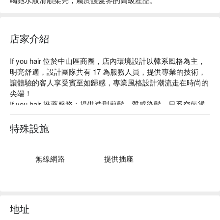
店家介紹
If you hair 位於中山區商圈，店內環境設計以韓系風格為主，
明亮舒適，設計團隊共有 17 為服務人員，提供專業的技術，
讓體驗的客人享受賓至如歸感，專業風格設計潮流走在時尚的
尖端！

If you hair 推薦服務：提供造型剪髮、質感染髮、日系空氣燙
髮、頂級京喚羽護髮系列。

If you hair 評價：4.9 星好評不斷！

特殊設施
If you hair 預約、If you hair 價格立刻查看 ⬇️
無線網路
提供插座
地址