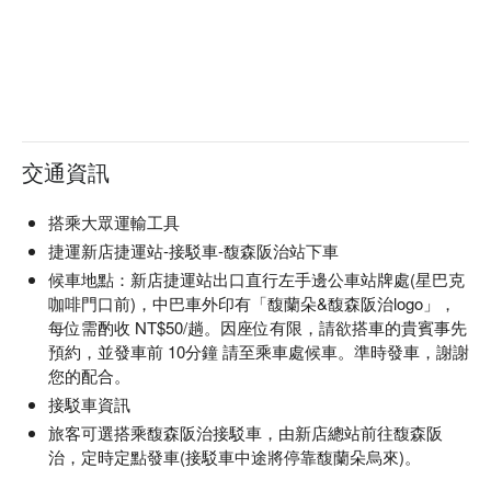
交通資訊
搭乘大眾運輸工具
捷運新店捷運站-接駁車-馥森阪治站下車
候車地點：新店捷運站出口直行左手邊公車站牌處(星巴克
咖啡門口前)，中巴車外印有「馥蘭朵&馥森阪治logo」，
每位需酌收 NT$50/趟。因座位有限，請欲搭車的貴賓事先
預約，並發車前 10分鐘 請至乘車處候車。準時發車，謝謝
您的配合。
接駁車資訊
旅客可選搭乘馥森阪治接駁車，由新店總站前往馥森阪
治，定時定點發車(接駁車中途將停靠馥蘭朵烏來)。