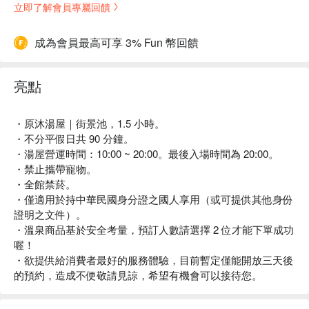
立即了解會員專屬回饋
成為會員最高可享 3% Fun 幣回饋
亮點
・原沐湯屋｜街景池，1.5 小時。
・不分平假日共 90 分鐘。
・湯屋營運時間：10:00 ~ 20:00。最後入場時間為 20:00。
・禁止攜帶寵物。
・全館禁菸。
・僅適用於持中華民國身分證之國人享用（或可提供其他身份
證明之文件）。
・溫泉商品基於安全考量，預訂人數請選擇 2 位才能下單成功
喔！
・欲提供給消費者最好的服務體驗，目前暫定僅能開放三天後
的預約，造成不便敬請見諒，希望有機會可以接待您。