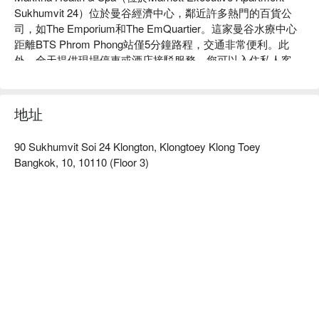
Sukhumvit 24）位於曼谷經濟中心，鄰近許多熱門的百貨公
司，如The Emporium和The EmQuartier。這家曼谷水療中心
距離BTS Phrom Phong站僅5分鐘路程，交通非常便利。此
外，全天提供現場停車或酒店接駁服務。您可以入住私人客
房，享受專業員工提供的專業服務

此曼谷水療中心為您提供多種選擇，陪您度過寶貴的放鬆時
地址
光。水療中心的每一位工作人員都樂意提供建議，並以最誠摯
的心幫助您

90 Sukhumvit Soi 24 Klongton, Klongtoey Klong Toey
Bangkok, 10, 10110 (Floor 3)
水療中心的內部裝潢以泰國風格裝飾，伴隨著精油的香氣，幫
助您達到更高層次的放鬆，大自然的聲音也為您帶來舒適的氛
圍

我們的工作人員將用當地北泰的甜點，如Khao Tan，以及著名
的泰國甜點，如特製的芒果糯米飯，熱烈歡迎您

立即在FunNow上預訂享受Makkha Health & Spa的服務！