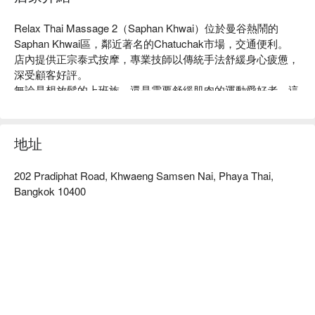
Relax Thai Massage 2（Saphan Khwai）位於曼谷熱鬧的
Saphan Khwai區，鄰近著名的Chatuchak市場，交通便利。

店內提供正宗泰式按摩，專業技師以傳統手法舒緩身心疲憊，
深受顧客好評。

無論是想放鬆的上班族，還是需要舒緩肌肉的運動愛好者，這
裡都是理想之選。

顧客讚譽其環境舒適、服務親切，讓每位來訪者都能享受獨特
的放鬆體驗。

地址
用 FunNow 預訂立即享優惠！
202 Pradiphat Road, Khwaeng Samsen Nai, Phaya Thai,
Bangkok 10400