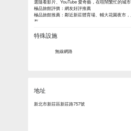
選隨看影片、YouTube 愛奇藝，在喧鬧繁忙的城
極品旅館評價：網友好評推薦

極品旅館推薦：鄰近新莊體育場、輔大花園夜市，
有。

極品旅館優惠、極品旅館住宿方案、極品旅館休息
特殊設施
無線網路
地址
新北市新莊區新莊路757號