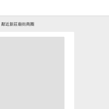
h｜鄰近新莊廟街商圈