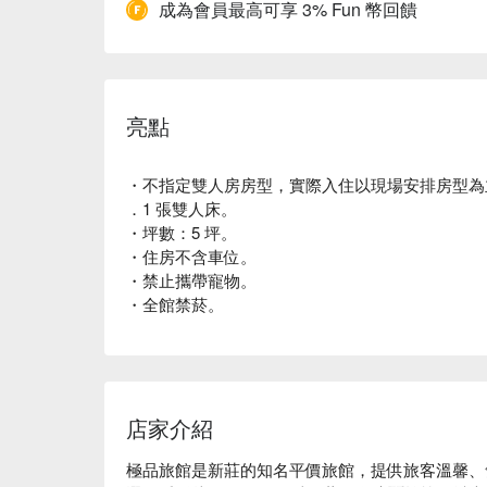
成為會員最高可享 3% Fun 幣回饋
亮點
・不指定雙人房房型，實際入住以現場安排房型為主
．1 張雙人床。
・坪數：5 坪。
・住房不含車位。
・禁止攜帶寵物。
・全館禁菸。
店家介紹
極品旅館是新莊的知名平價旅館，提供旅客溫馨、舒