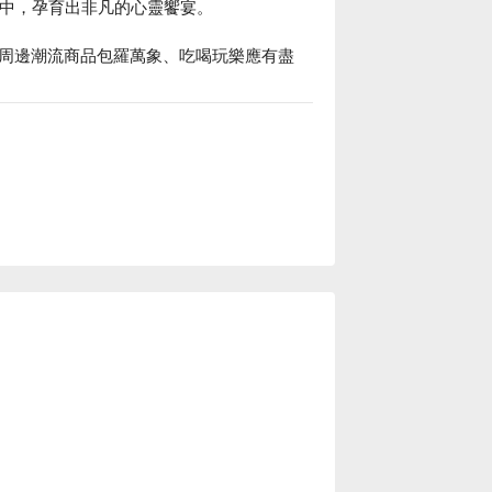
市中，孕育出非凡的心靈饗宴。

周邊潮流商品包羅萬象、吃喝玩樂應有盡
方案立刻查看⬇︎