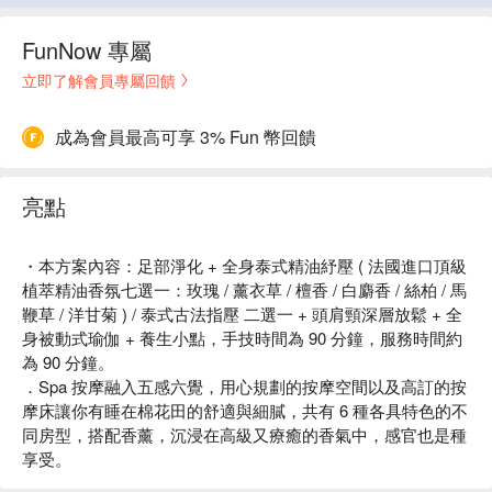
FunNow 專屬
立即了解會員專屬回饋
成為會員最高可享 3% Fun 幣回饋
亮點
・本方案內容：足部淨化 + 全身泰式精油紓壓 ( 法國進口頂級
植萃精油香氛七選一：玫瑰 / 薰衣草 / 檀香 / 白麝香 / 絲柏 / 馬
鞭草 / 洋甘菊 ) / 泰式古法指壓 二選一 + 頭肩頸深層放鬆 + 全
身被動式瑜伽 + 養生小點，手技時間為 90 分鐘，服務時間約
為 90 分鐘。
．Spa 按摩融入五感六覺，用心規劃的按摩空間以及高訂的按
摩床讓你有睡在棉花田的舒適與細膩，共有 6 種各具特色的不
同房型，搭配香薰，沉浸在高級又療癒的香氣中，感官也是種
享受。