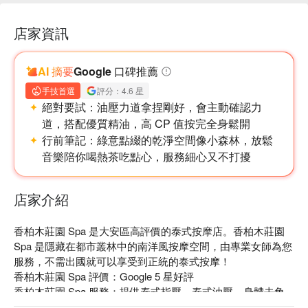
店家資訊
AI 摘要
Google 口碑推薦
手技首選
評分：4.6 星
絕對要試：
油壓力道拿捏剛好，會主動確認力
道，搭配優質精油，高 CP 值按完全身鬆開
行前筆記：
綠意點綴的乾淨空間像小森林，放鬆
音樂陪你喝熱茶吃點心，服務細心又不打擾
店家介紹
香柏木莊園 Spa 是大安區高評價的泰式按摩店。香柏木莊園 
Spa 是隱藏在都市叢林中的南洋風按摩空間，由專業女師為您
服務，不需出國就可以享受到正統的泰式按摩！

香柏木莊園 Spa 評價：Google 5 星好評

香柏木莊園 Spa 服務：提供泰式指壓、泰式油壓、身體去角
質等服務
