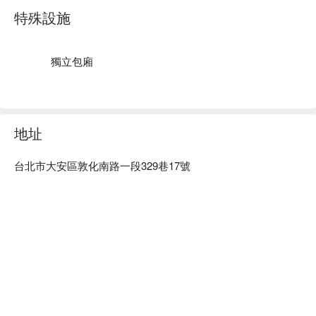
香柏木莊園 Spa 推薦：優雅、靜謐的環境，給您最高等級的
特殊設施
沈浸式按摩享受。

香柏木莊園 Spa 預約、香柏
獨立包廂
地址
台北市大安區敦化南路一段329巷17號