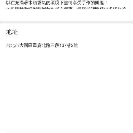
以在充滿著木頭香氣的環境下盡情享受手作的樂趣！

木雕活動邀請到藝術創作者方佩琪，佩琪老師開發出多樣化的
木雕入門課程，以深入簡出的方式指導木雕創作，即使沒有木
作經驗也可以輕鬆上手。在週日下午時光滿足藝術創作與心靈
療癒的初體驗。
地址
台北市大同區重慶北路三段137巷2號