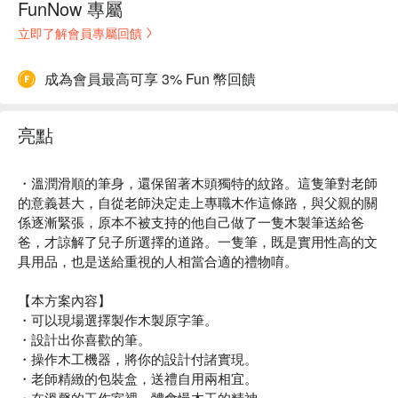
FunNow 專屬
立即了解會員專屬回饋
成為會員最高可享 3% Fun 幣回饋
亮點
・溫潤滑順的筆身，還保留著木頭獨特的紋路。這隻筆對老師
的意義甚大，自從老師決定走上專職木作這條路，與父親的關
係逐漸緊張，原本不被支持的他自己做了一隻木製筆送給爸
爸，才諒解了兒子所選擇的道路。一隻筆，既是實用性高的文
具用品，也是送給重視的人相當合適的禮物唷。
【本方案內容】
・可以現場選擇製作木製原字筆。
・設計出你喜歡的筆。
・操作木工機器，將你的設計付諸實現。
・老師精緻的包裝盒，送禮自用兩相宜。
・在溫馨的工作室裡，體會慢木工的精神。