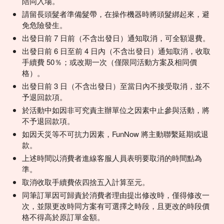
陪同入場。
請留長頭髮者準備髮帶，在操作機器時將頭髮綁起來，避
免危險發生。
出發日前 7 日前（不含出發日）通知取消，可全額退費。
出發日前 6 日至前 4 日內（不含出發日）通知取消，收取
手續費 50％；或改期一次（僅限同活動方案及相同價
格）。
出發日前 3 日（不含出發日）至當日內不接受取消，並不
予退回款項。
於活動中如因非可究責主辦單位之因素中止參與活動，將
不予退回款項。
如因天災等不可抗力因素，FunNow 將主動聯繫延期或退
款。
上述時間以消費者進線客服人員表明要取消的時間點為
準。
取消收取手續費依四捨五入計算至元。
同筆訂單因可歸責於消費者理由提出修改時，僅得修改一
次，並限更改時同方案有可選擇之時段，且更改的時段價
格不得高於原訂單金額。