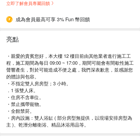
立即了解會員專屬回饋
成為會員最高可享 3% Fun 幣回饋
亮點
・親愛的貴賓您好，本大樓 12 樓目前由其他業者進行施工工
程，施工期間為每日 09:00 ~ 17:00，期間可能會有間歇性施工
聲響產生，對於可能造成不便之處，我們深表歉意，並感謝您
的體諒與包容。
・不指定雙人房房型；3 小時。
．1 張雙人床。
・住房不含車位。
・禁止攜帶寵物。
・全館禁菸。
・房內設施：雙人浴缸 ( 部分房型無提供，以現場安排房型為
主 )、乾溼分離衛浴、精品沐浴用品等。