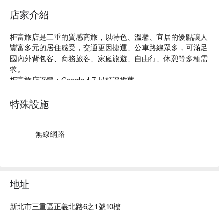
店家介紹
柜富旅店是三重的質感商旅，以特色、溫馨、宜居的優點讓人
豐富多元的居住感受，交通更因捷運、公車路線眾多，可滿足
國內外背包客、商務旅客、家庭旅遊、自由行、休憩等多種需
求。

柜富旅店評價：Google 4.7 星好評推薦。

柜富旅店推薦：位置近三和夜市、三重空軍一村等景點，步行 
8 分鐘即可抵達。

特殊設施
柜富旅店優惠、柜富旅店住宿方案、柜富旅店休息方案立刻查
看⬇︎
無線網路
地址
新北市三重區正義北路6之1號10樓