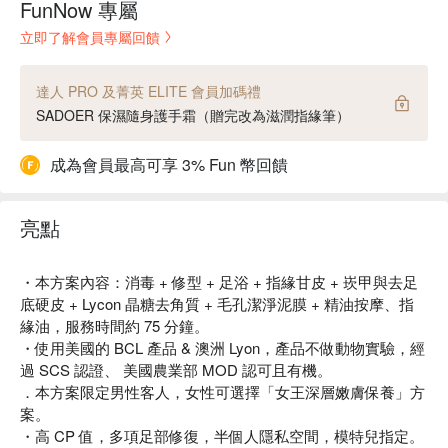
FunNow 專屬
立即了解會員專屬回饋
達人 PRO 及菁英 ELITE 會員加碼禮
SADOER 保濕隨身護手霜（贈完改為滋潤指緣筆）
成為會員最高可享 3% Fun 幣回饋
亮點
・本方案內容：消毒 + 修型 + 足浴 + 指緣甘皮 + 崁甲與去足
底硬皮 + Lycon 晶糖去角質 + 毛孔潔淨泥膜 + 精油按摩、指
緣油，服務時間約 75 分鐘。
・使用美國的 BCL 產品 & 澳洲 Lyon，產品不做動物實驗，經
過 SCS 認證、 美國農業部 MOD 認可且有機。
．本方案限定男性客人，女性可選擇「女王深層嫩膚保養」方
案。
・高 CP 值，多項足部修復，半個人隱私空間，模特兒指定。