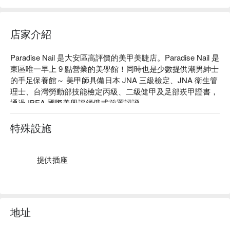
店家介紹
Paradise Nail 是大安區高評價的美甲美睫店。Paradise Nail 是
東區唯一早上 9 點營業的美學館！同時也是少數提供潮男紳士
的手足保養館～ 美甲師具備日本 JNA 三級檢定、JNA 衛生管
理士、台灣勞動部技能檢定丙級、二級健甲及足部崁甲證書，
通過 IBEA 國際美學評鑑俄式前置認證。

Paradise Nail 評價：Google 5 星好評

Paradise Nail 服務：提供美甲、美睫、臉部保養服務。

特殊設施
Paradise Nail 推薦：Paradise Nail 是東區唯一早上 9 點營業的
美學館！同時也是少數提供潮男紳士的手足保養館～ 

Paradise Nail 預約、Paradise Nail 價格立刻查看 ⬇︎
提供插座
地址