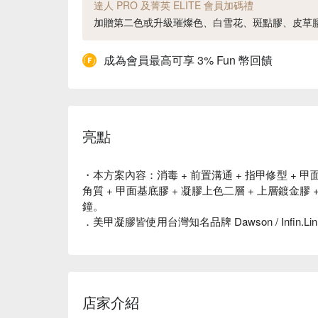
達人 PRO 及菁英 ELITE 會員加碼禮
加贈第二色或升級璀燦色、白雪花、斑點膠、皮草
成為會員最高可享 3% Fun 幣回饋
亮點
・本方案內容：消毒 + 前置溝通 + 指甲修型 + 甲面
角質 + 甲面基底膠 + 凝膠上色二層 + 上層鍍金膠
鐘。
．美甲凝膠皆使用台灣知名品牌 Dawson / Infin
店家介紹