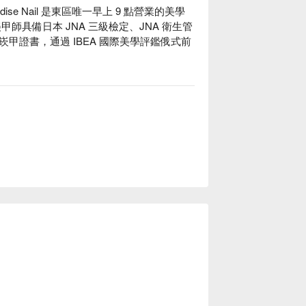
adise Nail 是東區唯一早上 9 點營業的美學
師具備日本 JNA 三級檢定、JNA 衛生管
甲證書，通過 IBEA 國際美學評鑑俄式前
務。

是東區唯一早上 9 點營業的美學館！同時也是少數提供潮
︎