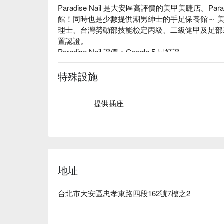
Paradise Nail 是大安區高評價的美甲美睫店。Par
館！同時也是少數提供潮男紳士的手足保養館～ 美甲
理士、台灣勞動部技能檢定丙級、二級健甲及足部崁
置認證。

Paradise Nail 評價：Google 5 星好評

Paradise Nail 服務：提供美甲、美睫、臉部保養服
Paradise Nail 推薦：Paradise Nail 
特殊設施
男紳士的手足保養館～ 

Paradise Nail 預約、Paradise Nail 價格立刻查看 ⬇
提供插座
地址
台北市大安區忠孝東路四段162號7樓之2