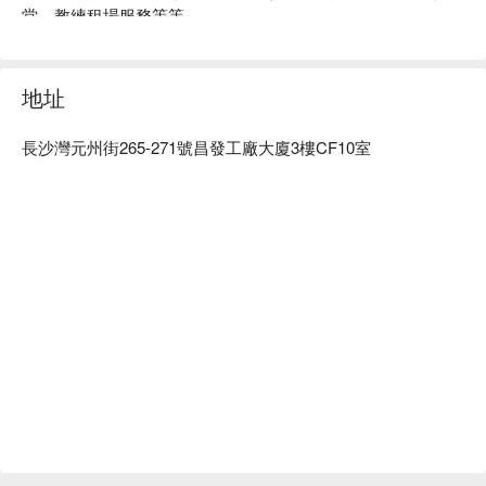
堂、教練租場服務等等。
地址
長沙灣元州街265-271號昌發工廠大廈3樓CF10室