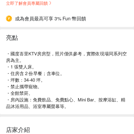
立即了解會員專屬回饋
成為會員最高可享 3% Fun 幣回饋
亮點
・國度峇里KTV房房型，照片僅供參考，實際依現場同系列空
房為主。
・1 張雙人床。
・住房含 2 份早餐；含車位。
・坪數：34-40 坪。
・禁止攜帶寵物。
・全館禁菸。
・房內設施：免費飲品、免費點心、Mini Bar、按摩浴缸、精
品沐浴用品、浴室專屬螢幕等。
店家介紹