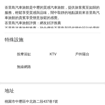
峇里島汽車旅館是中壢的質感汽車旅館，提供旅客賓至如歸的
服務，輕鬆享受質感與品味，鬧中取靜的地點讓前來峇里島汽
車旅館的貴賓享受愜意放鬆的感覺。

峇里島汽車旅館評價：網友好評推薦

峇里島汽車旅館推薦：融合傳統峇里島與現代簡約設計的度假
風格，充分運用各種建材、石板、階梯、木飾品，處處可見天
然素材點綴其中，空靈的氛圍有別於一般汽車旅館。

特殊設施
峇里島汽車旅館優惠、峇里島汽車旅館住宿方案、峇里島汽車
旅館休息方案立刻查看⬇︎
按摩浴缸
KTV
戶外陽台
無線網路
地址
桃園市中壢區中北路二段437巷1號