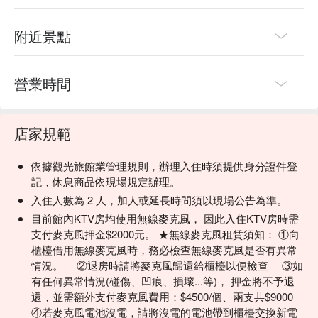
附近景點
營業時間
店家規範
依據觀光旅館業管理規則，辦理入住時須提供身分證件登
記，休息商品依現場規定辦理。
入住人數為 2 人，加人或延長時間須以現場公告為準。
目前館內KTV房均使用無線麥克風， 因此入住KTV房時需
支付麥克風押金$2000元。 ★無線麥克風租賃須知： ①向
櫃檯借用無線麥克風時，務必檢查無線麥克風是否有異常
情況。 ②退房時請將麥克風歸還給櫃檯以便檢查 ③如
有任何異常情況(碰傷、凹痕、損壞...等)， 押金將不予退
還，並需額外支付麥克風費用：$4500/個、兩支共$9000
④若麥克風電池沒電，請將沒電的電池帶到櫃檯交換新電