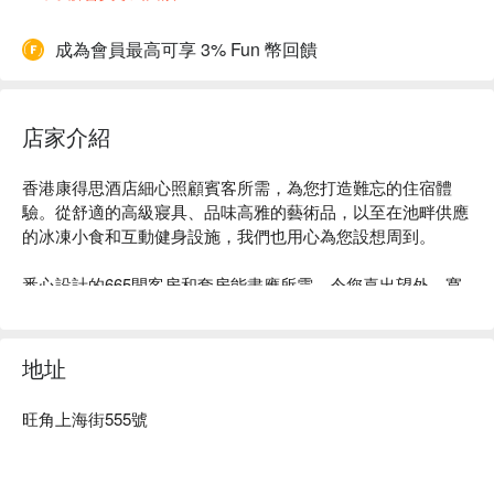
成為會員最高可享 3% Fun 幣回饋
店家介紹
香港康得思酒店細心照顧賓客所需，為您打造難忘的住宿體
驗。從舒適的高級寢具、品味高雅的藝術品，以至在池畔供應
的冰凍小食和互動健身設施，我們也用心為您設想周到。

悉心設計的665間客房和套房能盡應所需，令您喜出望外。寬
敞的浴室、特大舒適睡床和多款枕頭選擇，讓您甜睡入夢。高
速寬頻、辦公設備和無線網絡熱點等貼心設備，配以飽覽都會
景色的落地玻璃窗，使香港康得思酒店成為旅客夢寐以求的住
地址
宿選擇。

旺角上海街555號
香港康得思酒店的餐廳和酒吧各具特色，美饌佳餚薈萃。戶外
酒吧The Garage Bar讓您在漫天星光之下淺酌暢談，Alibi - 
Wine Dine Be Social則是與好友歡聚的理想場地。匯聚各地珍