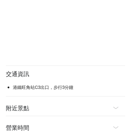
饈百味的The Place，以及呈獻精緻粵菜的米芝蓮星級食府明
閣則帶來前所未有的味覺享受，以最美味獨特的盛宴，讓您感
受味蕾和心靈的滿足之樂。

要在旅程中保持健康活力並不容易，因此，香港康得思酒店致
力為您提供完善設施，讓您重拾活力，全情投入精彩旅程。酒
店的健身中心配備各種先進的器材，獲獎無數的「川」水療中
心也有煥發身心的療程，而位於頂層的恆溫游泳池則讓您盡情
暢泳。香港康得思酒店通過一應俱全的休閒娛樂設施，致力讓
您舒展身心，好好享受難忘旅程。
交通資訊
港鐵旺角站C3出口，步行3分鐘
附近景點
營業時間