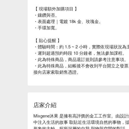
【 現場額外加購項目 】
・鑲鑽與否。
・表面處理｜電鍍 18k 金、玫瑰金。
・手環加寬。
【 貼心提醒 】
・體驗時間：約 1.5 ~ 2 小時，實際依現場狀況為
・遲到超過預約時段 10 分鐘者，無法參加課程。
・此為特殊商品，商品退訂規則請參考注意事項。
・此為特殊商品，結帳後不會收到平台開立之發票
接向店家索取銷售憑證。
店家介紹
Mixgene沐果 是擁有高評價的金工工作室。由設計師
中注入生活的故事 取貼近生活環境自然的事物，
形象的主軸，探所深層的自我 與物與空間的對話。