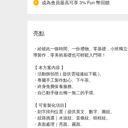
成為會員最高可享 3% Fun 幣回饋
亮點
・給彼此一個時間、一份禮物。零基礎，小班獨立
導製作，零美術基礎也可輕鬆入門唷！
【 本方案內容 】
・活動側拍照 ( 提供雲端連結下載 )。
・專屬手工製作點心、下午茶。
・終身免費保養服務。
・自己動手做出獨一無二的手環。
【 可客製化項目】
・刻字排列位置｜提供英文、數字、圖紋。
・紋路挑選｜水波紋、直條紋、樹枝紋。
・表面處理｜亮面、霧面。