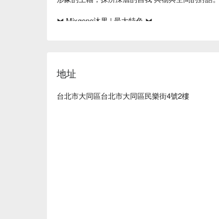
⧓ Mixgene沐果 | 最大特色 ⧓

¯¯¯¯¯¯¯¯¯¯¯¯¯¯¯¯¯¯¯¯¯¯¯¯¯¯¯¯¯¯¯¯¯¯¯

⧔小班制｜提供最完整深入的體驗課程。※（企業合
⧔設計自由｜鼓勵自由發揮，擁有彼此最獨特的紀念
⧔無壓力教學｜手作初學者體驗者，無經驗也可上手
地址
⧔放鬆的復古空間｜綠意盎然的空間中享受陽光，
⧔終身保養｜每年免費回娘家保養整理服務，作品
⧔終身服務｜提供鍍金、鑲鑽、刻字等後務，作品
台北市大同區台北市大同區民樂街4號2樓
⧔外國友人｜提供中英文教課服務，歡迎您的外國朋友
算）

Mixgene沐果體驗內容：金工戒指、金工手環

Mixgene沐果評價：Google 5.0 星好評

Mixgene沐果推薦：交通便利，捷運北門站步行 11
沐果工作室：統一編號 92288037

Mixgene沐果預約、Mixgene沐果價格立刻查看⬇︎