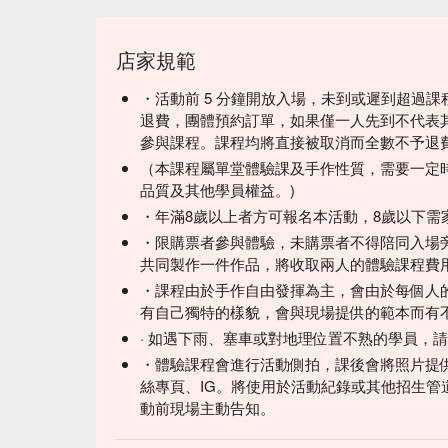
店家規範
・活動前 5 分鐘開放入場，未到或遲到超過課
退費，團體預約訂單，如果僅一人先到不代表其
參與課程。課程均將直接被取消而全數不予退
（本課程屬單堂體驗課及手作性質，需要一定
品質及其他學員權益。)
・年滿8歲以上者方可報名本活動，8歲以下需
・限購票者參與體驗，未購票者不得陪同入場
共同製作一件作品，將收取兩人的體驗課程費
・課程由於手作自由發揮為主，會由於每個人
有自己獨特的樣貌，會與現場提供的範本而有
· 如遇下雨、塞車或對地理位置不熟的學員，
・體驗課程會進行活動側拍，課後會將照片提
絲專頁、IG。將使用於活動紀錄或其他招生管
動前現場主動告知。