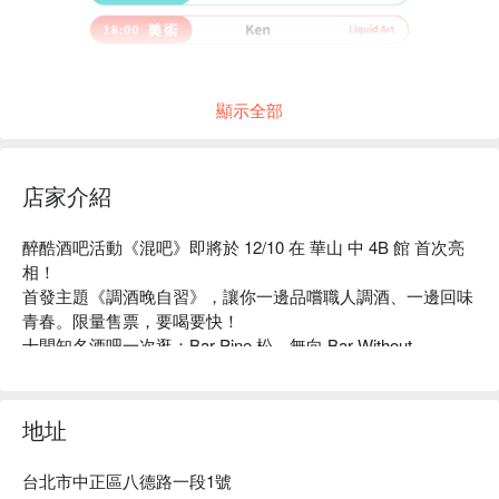
顯示全部
店家介紹
醉酷酒吧活動《混吧》即將於 12/10 在 華山 中 4B 館 首次亮
相！

首發主題《調酒晚自習》，讓你一邊品嚐職人調酒、一邊回味
青春。限量售票，要喝要快！

十間知名酒吧一次逛：Bar Pine 松、無向 Bar Without、
Drizzle by Fourplay、Fourplay Cuisine、HiBoRu、Liquid 
Art、ROOM by Le Kief、tei by OBOND、To Infinity and 
Beyond、unDer lab。（順序依照英文字母排列）

地址
✨十酒吧齊溜，喜歡哪間喝哪間✨
放學前，整點敲鐘就敬你一杯免費特調，記得早來早享受。

你各位學生記得穿制服來！教官記嘉獎一支！
台北市中正區八德路一段1號