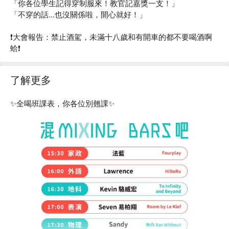
「你各位學生記得穿制服來！教官記嘉獎一支！」
「不穿的話...也沒關係啦，開心就好！」
❗️大會報告：禁止酒駕，未滿十八歲和有開車的都不要喝酒啊
蛤❗️
了解更多
✨全喝班課表，你各位別翹課✨