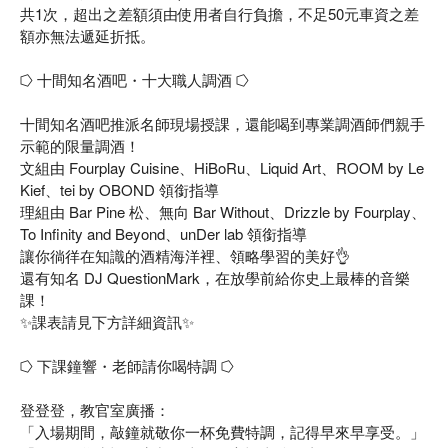
共1次，超出之差額須由使用者自行負擔，不足50元車資之差
額亦無法遞延折抵。
⭔ 十間知名酒吧・十大職人調酒 ⭔
十間知名酒吧推派名師現場授課，還能喝到專業調酒師們親手
示範的限量調酒！
文組由 Fourplay Cuisine、HiBoRu、Liquid Art、ROOM by Le
Kief、tei by OBOND 領銜指導
理組由 Bar Pine 松、無向 Bar Without、Drizzle by Fourplay、
To Infinity and Beyond、unDer lab 領銜指導
讓你徜徉在知識的酒精海洋裡、領略學習的美好👌
還有知名 DJ QuestionMark，在放學前給你史上最棒的音樂
課！
✨課表請見下方詳細資訊✨
⭔ 下課鐘響・老師請你喝特調 ⭔
登登登，教官室廣播：
「入場期間，敲鐘就敬你一杯免費特調，記得早來早享受。」