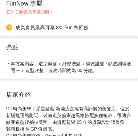
FunNow 專屬
立即了解會員專屬回饋
成為會員最高可享 3% Fun 幣回饋
亮點
・本方案內容：造型剪髮 + 紓壓洗髮 + 瞬效護髮 / 頭皮調理液
二選一 + 造型吹整，服務時間約為 60 分鐘。
店家介紹
Dif 時尚美學｜采星髮藝 新埔店是擁有高評價的美髮店。位於
新埔捷運站附近，裝潢走英倫童趣風格搭配多種植栽，很適合
做完造型後拍拍美照，由資歷超過 25 年的資深設計師服務，
號稱板橋區 CP 值最高。

Dif 時尚美學評價：Google 4.8 星好評
