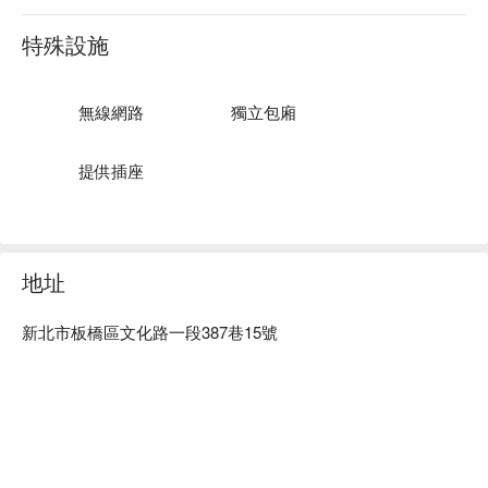
Dif 時尚美學服務：提供美髮、美睫、霧眉等服務

Dif 時尚美學推薦：位於新埔捷運站出口走路約 2 分鐘，店面
特殊設施
裝潢可愛童趣搭配多種特色植栽。服務人員皆為資深設計師、
資深美容師，絕無新手服務，敬請放心。

Dif 時尚美學｜采星髮藝 新埔店預約、Dif 時尚美學｜采星髮藝 
無線網路
獨立包廂
新埔店價格立刻查看 ⬇︎											
提供插座
地址
新北市板橋區文化路一段387巷15號