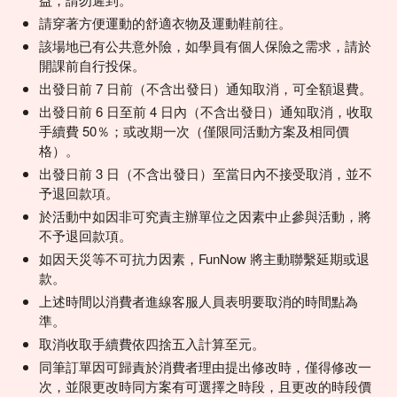
請穿著方便運動的舒適衣物及運動鞋前往。
該場地已有公共意外險，如學員有個人保險之需求，請於
開課前自行投保。
出發日前 7 日前（不含出發日）通知取消，可全額退費。
出發日前 6 日至前 4 日內（不含出發日）通知取消，收取
手續費 50％；或改期一次（僅限同活動方案及相同價
格）。
出發日前 3 日（不含出發日）至當日內不接受取消，並不
予退回款項。
於活動中如因非可究責主辦單位之因素中止參與活動，將
不予退回款項。
如因天災等不可抗力因素，FunNow 將主動聯繫延期或退
款。
上述時間以消費者進線客服人員表明要取消的時間點為
準。
取消收取手續費依四捨五入計算至元。
同筆訂單因可歸責於消費者理由提出修改時，僅得修改一
次，並限更改時同方案有可選擇之時段，且更改的時段價