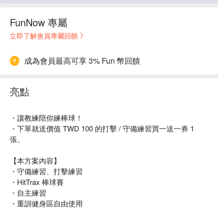
FunNow 專屬
立即了解會員專屬回饋
成為會員最高可享 3% Fun 幣回饋
亮點
・讓教練陪你練棒球！
・下單就送價值 TWD 100 的打擊 / 守備練習買一送一券 1
張。
【本方案內容】
・守備練習、打擊練習
・HitTrax 棒球賽
・自主練習
・重訓健身區自由使用