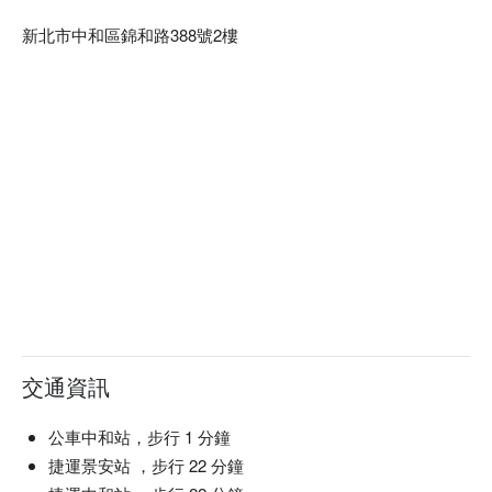
【 泰山棒球學苑 】

新北市中和區錦和路388號2樓
• 分店特色：由張泰山擔任學苑院長，透過學苑實踐並推廣過
去豐富的棒球經驗與想法，藉由其專業性、科學化、個人化訓
練和技術效率提升等訓練特色，希望大家都能快樂打棒球，歡
迎對棒球有興趣的大小朋友蒞臨場館！

• 分店理念：學習親子互動與正確的棒球觀念和提供職棒退役
球員延續棒球生涯的機會

• 體驗項目：棒球私人教練課、團體訓練課程、棒球運動科學
訓練檢測、室內外場地租借
交通資訊
公車中和站，步行 1 分鐘
捷運景安站 ，步行 22 分鐘