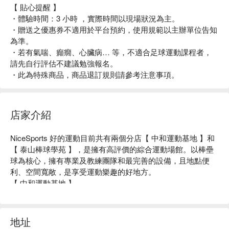
【 貼心提醒 】
・體驗時間：3 小時 ，實際時間以現場狀況為主。
・贈送之優惠券不適用於平台預約，使用規範以主辦單位告知
為準。
・若有氣喘、癲癇、心臟病… 等，不適合足球運動課程者，
請先自行評估不建議勉強報名。
・此為特殊商品，商品退訂規則請參考注意事項。
店家介紹
NiceSports 好的運動目前共有兩個分店【 中和運動基地 】和
【 泰山棒球學苑 】，是擁有高評價的綜合運動場館。以棒壘
球為核心，擁有專業及教練團隊和最完善的設備，且地點便
利、空間寬敞，是享受運動樂趣的好地方。

【 中和運動基地 】

• 分店特色：交通便利、空間寬敞，擁有 600 坪大空間，完善
設施，無論是大朋友小朋友都能輕鬆入門的運動場館

• 體驗項目：有氧棒球、成人棒球課、綜合棒球課

地址
• 評價：Google 4.9 星好評
