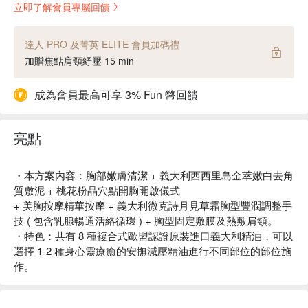
立即了解會員專屬回饋
達人 PRO 及菁英 ELITE 會員加碼禮
加贈焦點肩頸紓壓 15 min
成為會員最高可享 3% Fun 幣回饋
亮點
・本方案內容：胸部嫩膚清潔 + 義大利西西里島金萃嫩白去角
質敷泥 + 桃花粉晶穴點開胸開啟儀式
+ 美胸按摩精華按摩 + 義大利微克詩月見草霜胸型豐潤調整手
技 ( 包含乳腺暢通活絡循環 ) + 胸型固定敷膜及熱敷肩頸。
・特色：共有 8 種複合式歐盟認證原裝進口義大利精油，可以
選擇 1-2 種身心靈療癒的安撫減壓精油進行不同部位的部位施
作。