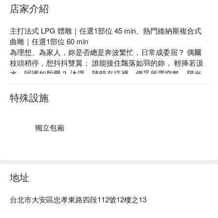
店家介紹
主打法式 LPG 體雕｜任選1部位 45 min、熱門維納斯複合式
曲雕｜任選1部位 60 min

為理想、為家人，妳是否總是奔波繁忙，日常成委屈？ 偶爾
枝頭稍停，想抖抖雙翼； 誰能接住飄落如羽的妳， 輕捧若汲
水，呵護如胎嬰？ 沐淨，隨時在這裡，備妥所需空氣、陽光
與淨水，洗滌身心靈。千萬別忘，此生最要緊是妳。

專業技術：在沐淨肥胖研究學會及糖尿病衛教雙認證藥師駐
特殊設施
點，針對體重管理諮詢上、或有慢性疾病做生活調整，幸福課
程的規劃，親切專業的諮詢，讓您更有效率由內而外散發光采
與自信，而來到沐淨體驗的您，繁忙、辛苦奔波、甚至為了理
獨立包廂
想，沐淨把最好的品質服務及寵愛呵護提供給最好的您。

頂級用料：在沐淨厭倦的工作壓力，生活壓力都拋下吧，紓壓
專業的體雕課程，輔以義大利、德國原裝專業調理產品，溫柔
呵護妳的心靈。

地址
絕佳位置：位於熱鬧的台北東區，近捷運忠孝復興站，可於東
區地下街13號出口即可抵達。
台北市大安區忠孝東路四段112號12樓之13