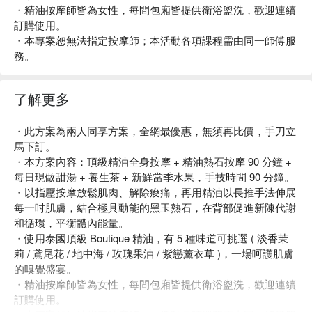
・精油按摩師皆為女性，每間包廂皆提供衛浴盥洗，歡迎連續
訂購使用。
・本專案恕無法指定按摩師；本活動各項課程需由同一師傅服
務。
了解更多
・此方案為兩人同享方案，全網最優惠，無須再比價，手刀立
馬下訂。
・本方案內容：頂級精油全身按摩 + 精油熱石按摩 90 分鐘 +
每日現做甜湯 + 養生茶 + 新鮮當季水果，手技時間 90 分鐘。
・以指壓按摩放鬆肌肉、解除痠痛，再用精油以長推手法伸展
每一吋肌膚，結合極具動能的黑玉熱石，在背部促進新陳代謝
和循環，平衡體內能量。
・使用泰國頂級 Boutique 精油，有 5 種味道可挑選 ( 淡香茉
莉 / 鳶尾花 / 地中海 / 玫瑰果油 / 紫戀薰衣草 )，一場呵護肌膚
的嗅覺盛宴。
・精油按摩師皆為女性，每間包廂皆提供衛浴盥洗，歡迎連續
訂購使用。