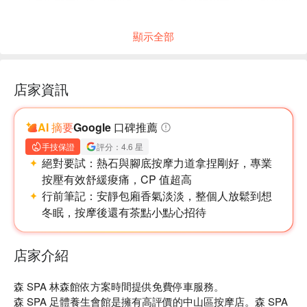
・本專案恕無法指定按摩師；本活動各項課程需由同一師傅服
務。
顯示全部
店家資訊
AI 摘要
Google 口碑推薦
手技保證
評分：4.6 星
絕對要試：
熱石與腳底按摩力道拿捏剛好，專業
按壓有效舒緩痠痛，CP 值超高
行前筆記：
安靜包廂香氣淡淡，整個人放鬆到想
冬眠，按摩後還有茶點小點心招待
店家介紹
森 SPA 林森館依方案時間提供免費停車服務。

森 SPA 足體養生會館是擁有高評價的中山區按摩店。森 SPA 