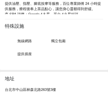
提供油壓、指壓、腳底按摩等服務，百位專業師傅 24 小時提
供服務，療程後奉上茶品點心，讓您身心靈都得到舒緩。

森 SPA 評價：Google 4.8 星、平台 4.9 星好評

森 SPA 店內採用泰國的頂級精油品牌「 Boutique 」，五種清
雅香氣 — 茉莉、薄荷、地中海、玫瑰、薰衣草，讓連身心與
特殊設施
精神都煥然一新。

森 SPA 每位按摩師傅都有多年經驗，獨特的「 槓桿手技 」讓
顧客擁有頂級的舒壓享受，連睡眠不足的大腦都可以鬆一下！

無線網路
獨立包廂
森 SPA 足體養生會館預約、森 SPA 足體養生會館價格、森 
SPA 足體養生會館優惠立刻查看⬇︎
提供插座
地址
台北市中山區林森北路263號3樓