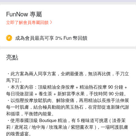
FunNow 專屬
立即了解會員專屬回饋
成為會員最高可享 3% Fun 幣回饋
亮點
・此方案為兩人同享方案，全網最優惠，無須再比價，手刀立
馬下訂。
・本方案內容：頂級精油全身按摩 + 精油熱石按摩 90 分鐘 +
每日現做甜湯 + 養生茶 + 新鮮當季水果，手技時間 90 分鐘。
・以指壓按摩放鬆肌肉、解除痠痛，再用精油以長推手法伸展
每一吋肌膚，結合極具動能的黑玉熱石，在背部促進新陳代謝
和循環，平衡體內能量。
・使用泰國頂級 Boutique 精油，有 5 種味道可挑選 ( 淡香茉
莉 / 鳶尾花 / 地中海 / 玫瑰果油 / 紫戀薰衣草 )，一場呵護肌膚
的嗅覺盛宴。